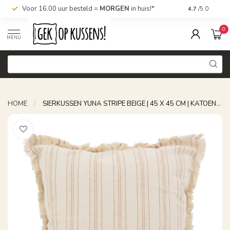
Voor 16.00 uur besteld =
MORGEN
in huis!*
Nu bestellen,
4.7
/5.0
0
MENU
HOME
/
SIERKUSSEN YUNA STRIPE BEIGE | 45 X 45 CM | KATOEN/LINNEN