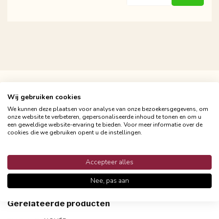
Persoonlijke klantenservices
Binnen 48 uur reactie
Wij gebruiken cookies
We kunnen deze plaatsen voor analyse van onze bezoekersgegevens, om
onze website te verbeteren, gepersonaliseerde inhoud te tonen en om u
een geweldige website-ervaring te bieden. Voor meer informatie over de
cookies die we gebruiken opent u de instellingen.
Productomschrijving
Accepteer alles
Reviews
Nee, pas aan
Gerelateerde producten