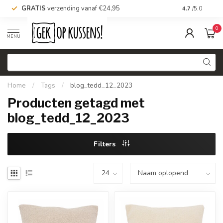
GRATIS
verzending vanaf €24,95
Voor 16.00 uu
4.7
/5.0
0
MENU
Home
/
Tags
/
blog_tedd_12_2023
Producten getagd met
blog_tedd_12_2023
Filters