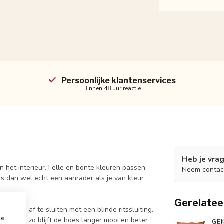
Persoonlijke klantenservices
Binnen 48 uur reactie
Heb je vrag
n het interieur. Felle en bonte kleuren passen
Neem contac
is dan wel echt een aanrader als je van kleur
Gerelatee
n en is af te sluiten met een blinde ritssluiting.
ze
 wassen, zo blijft de hoes langer mooi en beter
GEK