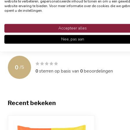
website te verbeteren, gepersonaliseerde inhoud te tonen en om u een gewel
van vorm.
website-ervaring te bieden. Voor meer informatie over de cookies die we gebr
opent u de instellingen.
- Formaat 45 x 45 cm
- Materiaal: 100% polyester
Accepteer alles
- Afsluitbaar met een rits
- Exclusief binnenkussen
Nee, pas aan
Reviews
0
/
5
0
sterren op basis van
0
beoordelingen
Recent bekeken