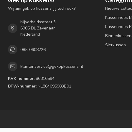
Gek op kussens!
Categori
Wij zijn gek op kussens, jij toch ook?!
Nieuwe collec
Kussenhoes B
Nijverheidsstraat 3
Kussenhoes B
6905 DL Zevenaar
Nederland
Binnenkussen
Sierkussen
085-0608226
klantenservice@gekopkussens.nl
KVK nummer:
86816594
BTW-nummer:
NL864095983B01