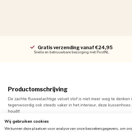
Gratis verzending vanaf €24,95
Snelle en betrouwbare bezorging met PostNL
Productomschrijving
De zachte fluweelachtige velvet stof is niet meer weg te denken i
tegenwoordig ook steeds vaker in het interieur, deze kussenhoes 
houdt!
Wij gebruiken cookies
Zowel de voor- als achterkant zijn velvet met kleur, voelen zacht aa
We kunnen deze plaatsen voor analyse van onze bezoekersgegevens, om on
Je kunt de hoes het beste op een milde manier (liefst op de hand)