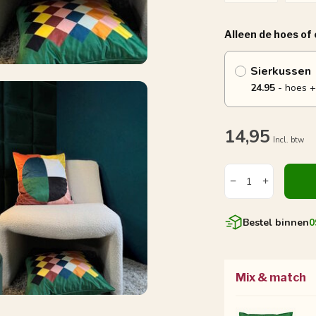
Alleen de hoes of
Sierkussen
24.95
- hoes +
14,95
Incl. btw
Bestel binnen
0
Mix & match