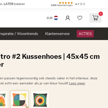
en,
LATER
betalen
4.7
/5.0
1400
beoordelingen
0
EUR
Inspiratie / Woontrends
Klantenservice
ACTIES
etro #2 Kussenhoes | 45x45 cm
er
ren passen tegenwoordig ook steeds vaker in het interieur, deze
el echt een aanrader als je van kleur houdt!
Lees meer
.