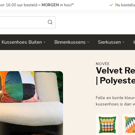
or 16.00 uur besteld =
MORGEN
in huis!*
Nu bestell
Kussenhoes Buiten
Binnenkussens
Sierkussen
NOVÉE
Velvet R
| Polyest
Felle en bonte kleu
kussenhoes is dan w