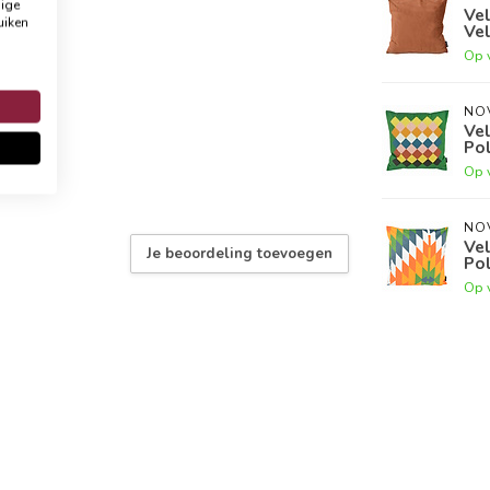
dige
Vel
uiken
Vel
Op 
NO
Vel
Po
Op 
NO
Vel
Je beoordeling toevoegen
Po
Op 