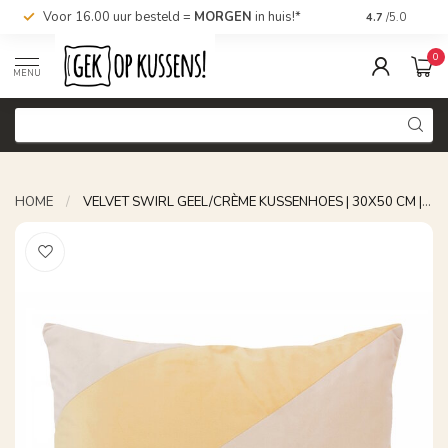
Voor 16.00 uur besteld =
MORGEN
in huis!*
Nu bestellen,
4.7
/5.0
0
MENU
HOME
/
VELVET SWIRL GEEL/CRÈME KUSSENHOES | 30X50 CM | FLUWEEL/POLYESTER