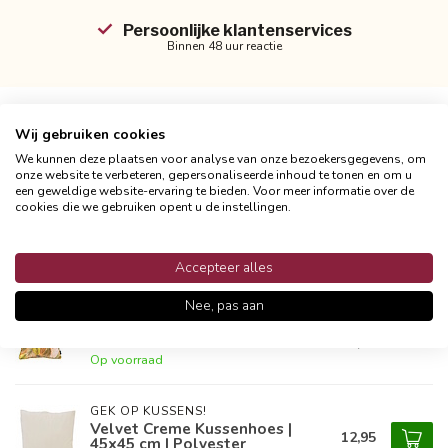
Persoonlijke klantenservices
Binnen 48 uur reactie
Wij gebruiken cookies
Productomschrijving
We kunnen deze plaatsen voor analyse van onze bezoekersgegevens, om
onze website te verbeteren, gepersonaliseerde inhoud te tonen en om u
een geweldige website-ervaring te bieden. Voor meer informatie over de
Reviews
cookies die we gebruiken opent u de instellingen.
Accepteer alles
Gerelateerde producten
Nee, pas aan
NOVÉE
16,95
Velvet Noura Groen Kussenhoes
| 45x45 cm | Velvet/Polyester
14,49
Op voorraad
GEK OP KUSSENS!
Velvet Creme Kussenhoes |
12,95
45x45 cm | Polyester