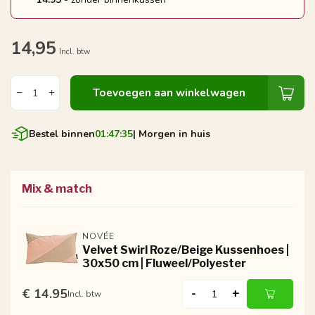
14,95
Incl. btw
Toevoegen aan winkelwagen
Bestel binnen
01:47:35
| Morgen in huis
Mix & match
NOVÉE
Velvet Swirl Roze/Beige Kussenhoes |
30x50 cm | Fluweel/Polyester
€ 14.95
-
+
Incl. btw