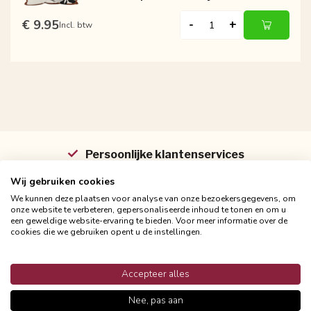
€ 9.95
-
+
Incl. btw
Persoonlijke klantenservices
Binnen 48 uur reactie
Wij gebruiken cookies
We kunnen deze plaatsen voor analyse van onze bezoekersgegevens, om
onze website te verbeteren, gepersonaliseerde inhoud te tonen en om u
een geweldige website-ervaring te bieden. Voor meer informatie over de
cookies die we gebruiken opent u de instellingen.
Productomschrijving
Reviews
Accepteer alles
Nee, pas aan