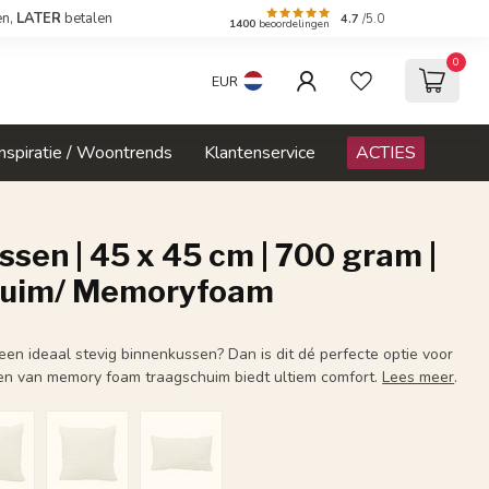
en,
LATER
betalen
4.7
/5.0
1400
beoordelingen
0
EUR
Inspiratie / Woontrends
Klantenservice
ACTIES
sen | 45 x 45 cm | 700 gram |
huim/ Memoryfoam
 een ideaal stevig binnenkussen? Dan is dit dé perfecte optie voor
en van memory foam traagschuim biedt ultiem comfort.
Lees meer
.