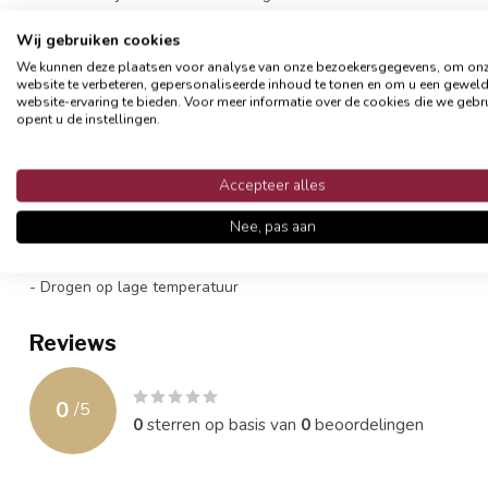
verschillende maten om aan je behoeften te voldoen, of je nu een 
een memory foam binnenkussen is een uitstekende keuze voor opt
Wij gebruiken cookies
We kunnen deze plaatsen voor analyse van onze bezoekersgegevens, om on
Let op: deze binnenkussens worden gecomprimeerd geleverd. Na op
website te verbeteren, gepersonaliseerde inhoud te tonen en om u een gewel
website-ervaring te bieden. Voor meer informatie over de cookies die we gebr
enkele uren nodig zich te vormen en te vullen met lucht.
opent u de instellingen.
Specificaties:
- 70% memory foam / 30% polyester fibre
Accepteer alles
- Sloop: 100% perkaal katoen
- Binnenkussen 45 x 45 cm
Nee, pas aan
- Gewicht: +\- 700 gram
- Niet wassen, bleken en/of strijken
- Drogen op lage temperatuur
Reviews
0
/
5
0
sterren op basis van
0
beoordelingen