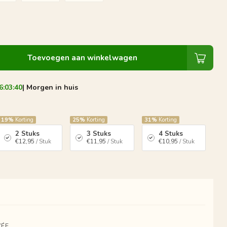
Toevoegen aan winkelwagen
6:03:40
| Morgen in huis
19%
Korting
25%
Korting
31%
Korting
2 Stuks
3 Stuks
4 Stuks
€12,95
/ Stuk
€11,95
/ Stuk
€10,95
/ Stuk
ÉE