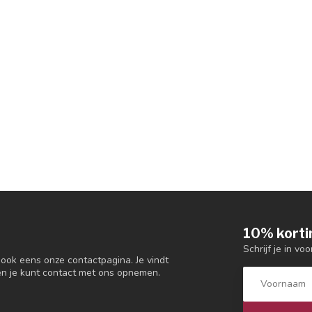
10% korti
Schrijf je in vo
 ook eens onze contactpagina. Je vindt
en je kunt contact met ons opnemen.