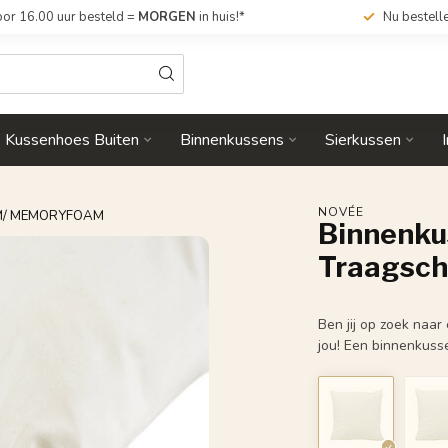
or 16.00 uur besteld =
MORGEN
in huis!*
Nu bestell
Kussenhoes Buiten
Binnenkussens
Sierkussen
NOVÉE
UIM/ MEMORYFOAM
Binnenkus
Traagsc
Ben jij op zoek naar
jou! Een binnenkuss