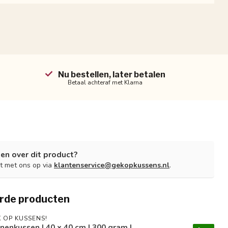
Nu bestellen, later betalen
Betaal achteraf met Klarna
en over dit product?
t met ons op via
klantenservice@gekopkussens.nl
.
rde producten
 OP KUSSENS!
nenkussen | 40 x 40 cm | 300 gram |