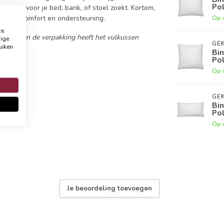
Po
kussen voor je bed, bank, of stoel zoekt. Kortom,
imaal comfort en ondersteuning.
Op 
ze
enen van de verpakking heeft het vulkussen
dige
GEK
uiken
Bin
Po
Op 
GEK
Bin
Po
Op 
Je beoordeling toevoegen