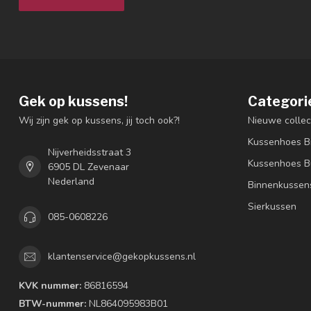
Gek op kussens!
Categori
Wij zijn gek op kussens, jij toch ook?!
Nieuwe collec
Kussenhoes B
Nijverheidsstraat 3
Kussenhoes B
6905 DL Zevenaar
Nederland
Binnenkussen
Sierkussen
085-0608226
klantenservice@gekopkussens.nl
KVK nummer:
86816594
BTW-nummer:
NL864095983B01