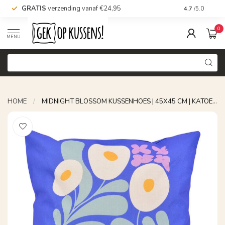
GRATIS
verzending vanaf €24,95
Voor 16.00 uu
4.7
/5.0
0
MENU
HOME
/
MIDNIGHT BLOSSOM KUSSENHOES | 45X45 CM | KATOEN/LINNEN