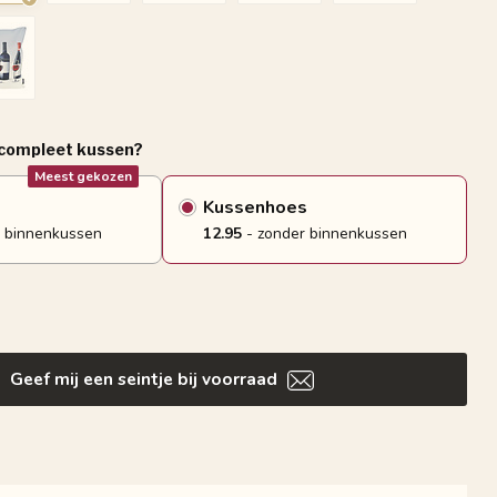
 compleet kussen?
Meest gekozen
Kussenhoes
 binnenkussen
12.95
- zonder binnenkussen
Geef mij een seintje bij voorraad