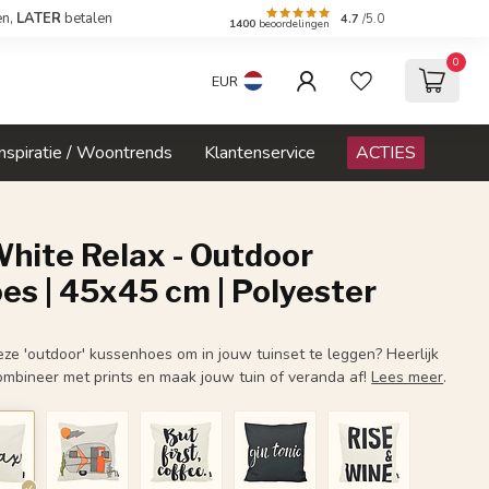
en,
LATER
betalen
4.7
/5.0
1400
beoordelingen
0
EUR
Inspiratie / Woontrends
Klantenservice
ACTIES
hite Relax - Outdoor
s | 45x45 cm | Polyester
eze 'outdoor' kussenhoes om in jouw tuinset te leggen? Heerlijk
Combineer met prints en maak jouw tuin of veranda af!
Lees meer
.