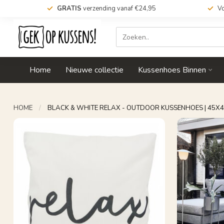
GRATIS
verzending vanaf €24,95
Vo
Home
Nieuwe collectie
Kussenhoes Binnen
HOME
/
BLACK & WHITE RELAX - OUTDOOR KUSSENHOES | 45X45