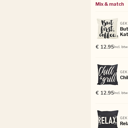
Mix & match
GEK
But
Ka
€ 12.95
Incl. btw
GEK
Chi
€ 12.95
Incl. btw
GEK
Rel