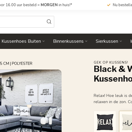
or 16.00 uur besteld =
MORGEN
in huis!*
Nu bestell
Kussenhoes Buiten
Binnenkussens
Sierkussen
GEK OP KUSSENS!
 CM | POLYESTER
Black & W
Kussenhoe
Relax! Hoe leuk is d
relaxen in de zon. 