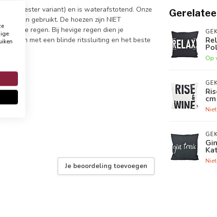
n/polyester variant) en is waterafstotend. Onze
Gerelatee
e worden gebruikt. De hoezen zijn NIET
ze
en lichte regen. Bij hevige regen dien je
GEK
dige
Rel
e sluiten met een blinde ritssluiting en het beste
uiken
Po
m.
Op 
GEK
Ris
cm 
Nie
GEK
Gin
Ka
Nie
Je beoordeling toevoegen