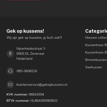
Gek op kussens!
Categori
Wij zijn gek op kussens, jij toch ook?!
Nieuwe collec
Kussenhoes B
Nijverheidsstraat 3
Kussenhoes B
6905 DL Zevenaar
Nederland
Binnenkussen
Sierkussen
085-0608226
klantenservice@gekopkussens.nl
KVK nummer:
86816594
BTW-nummer:
NL864095983B01