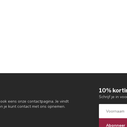
10% korti
Schrijf je in vo
 ook eens onze contactpagina. Je vindt
en je kunt contact met ons opnemen.
Abonneer