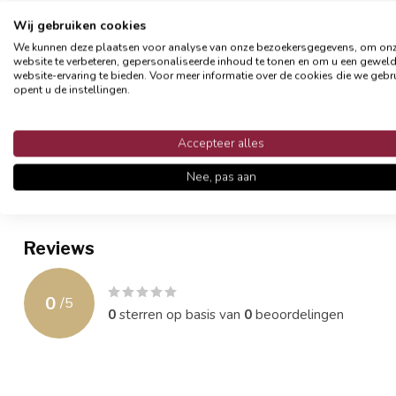
De kussenhoes is gemaakt van polyester (wat dunner dan de katoe
Wij gebruiken cookies
kussenhoezen zijn behandeld om gedurende het hele jaar buiten t
We kunnen deze plaatsen voor analyse van onze bezoekersgegevens, om on
waterdicht, maar resistent tegen invloeden van dauw, transpiratie 
website te verbeteren, gepersonaliseerde inhoud te tonen en om u een gewel
bijvoorbeeld de kussens naar binnen te halen. Je kunt de hoes af t
website-ervaring te bieden. Voor meer informatie over de cookies die we gebr
opent u de instellingen.
op de hand wassen zo blijft de hoes langer mooi en beter van vor
- Formaat 45 x 45 cm
Accepteer alles
- Materiaal: polyester
- Waterafstotend (niet waterdicht)
Nee, pas aan
- Afsluitbaar met een rits
- Exclusief binnenkussen
Reviews
0
/
5
0
sterren op basis van
0
beoordelingen