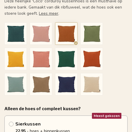
Deze heerlijke 'Coco' corduroy kussenhoes is een musthave op
iedere bank. Gemaakt van dik ribfluweel, wat de hoes ook een
stoere look geeft.
Lees meer
.
Alleen de hoes of compleet kussen?
Meest gekozen
Sierkussen
22.95
- hoes + binnenkussen