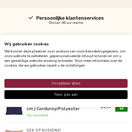
Persoonlijke klantenservices
Binnen 48 uur reactie
Wij gebruiken cookies
We kunnen deze plaatsen voor analyse van onze bezoekersgegevens, om
Productomschrijving
onze website te verbeteren, gepersonaliseerde inhoud te tonen en om u
een geweldige website-ervaring te bieden. Voor meer informatie over de
cookies die we gebruiken opent u de instellingen.
Reviews
Accepteer alles
Gerelateerde producten
Nee, pas aan
GEK OP KUSSENS!
Coco Blauw Kussenhoes | 45x45
14,95
cm | Corduroy/Polyester
Op voorraad
GEK OP KUSSENS!