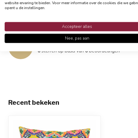
website-ervaring te bieden. Voor meer informatie over de cookies die we gebr
- Afsluitbaar met een rits
opent u de instellingen.
- Exclusief binnenkussen
Accepteer alles
Reviews
Nee, pas aan
0
/
5
0
sterren op basis van
0
beoordelingen
Recent bekeken