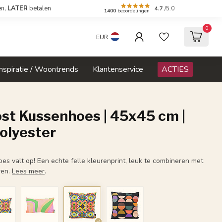
en,
LATER
betalen
4.7
/5.0
1400
beoordelingen
0
EUR
Inspiratie / Woontrends
Klantenservice
ACTIES
st Kussenhoes | 45x45 cm |
olyester
s valt op! Een echte felle kleurenprint, leuk te combineren met
ren.
Lees meer
.