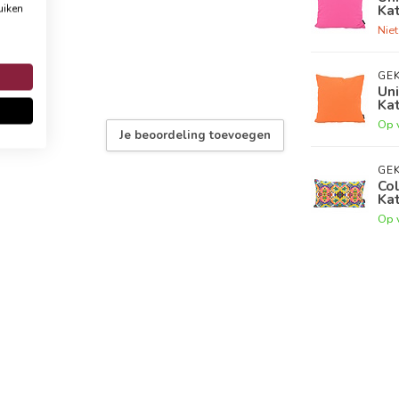
Ka
uiken
Nie
GEK
Uni
Ka
Op 
Je beoordeling toevoegen
GEK
Col
Ka
Op 