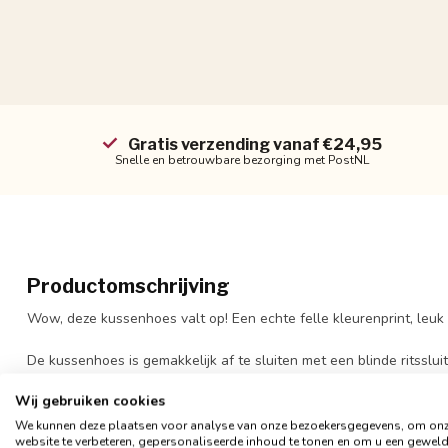
Gratis verzending vanaf €24,95
Snelle en betrouwbare bezorging met PostNL
Productomschrijving
Wow, deze kussenhoes valt op! Een echte felle kleurenprint, leuk
De kussenhoes is gemakkelijk
af te sluiten met een blinde ritsslu
manier (liefst op de hand) wassen, zo blijft de hoes langer mooi e
Wij gebruiken cookies
- Formaat 45 x 45 cm
We kunnen deze plaatsen voor analyse van onze bezoekersgegevens, om on
website te verbeteren, gepersonaliseerde inhoud te tonen en om u een gewel
- Materiaal: katoen/polyester