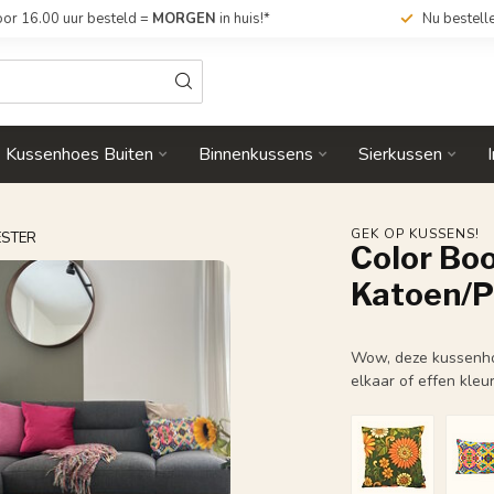
or 16.00 uur besteld =
MORGEN
in huis!*
Nu bestell
Kussenhoes Buiten
Binnenkussens
Sierkussen
GEK OP KUSSENS!
ESTER
Color Boo
Katoen/P
Wow, deze kussenhoe
elkaar of effen kleu