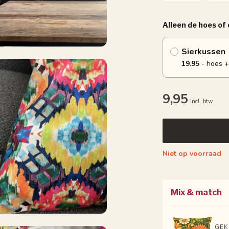
Alleen de hoes of
Sierkussen
19.95
- hoes +
9,95
Incl. btw
Niet op voorraad
Mix & match
GEK