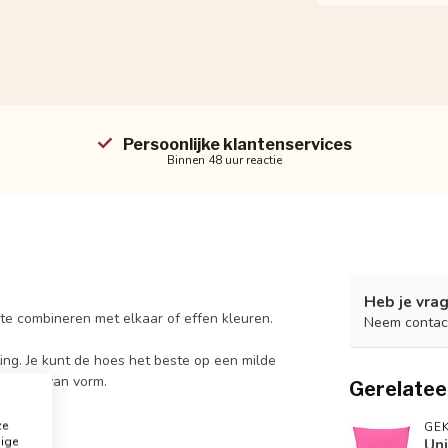
Persoonlijke klantenservices
Binnen 48 uur reactie
Heb je vrag
 te combineren met elkaar of effen kleuren.
Neem contac
iting. Je kunt de hoes het beste op een milde
n beter van vorm.
Gerelatee
ze
GEK
dige
Uni