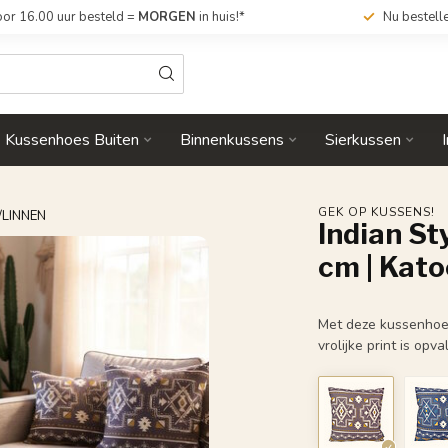
or 16.00 uur besteld =
MORGEN
in huis!*
Nu bestell
Kussenhoes Buiten
Binnenkussens
Sierkussen
GEK OP KUSSENS!
/LINNEN
Indian St
cm | Kat
Met deze kussenhoes 
vrolijke print is op