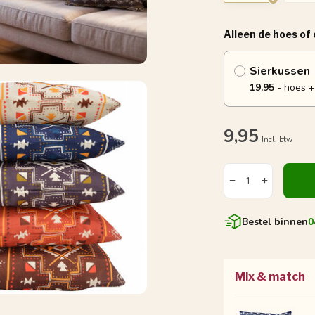
Alleen de hoes of
Sierkussen
19.95
- hoes +
9,95
Incl. btw
Bestel binnen
0
Mix & match