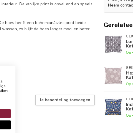
nterieur. De vrolijke print is opvallend en speels,
Neem contac
 De hoes heeft een bohemian/aztec print beide
Gerelatee
 wassen, zo blijft de hoes langer mooi en beter
GEK
Lon
Ka
Op 
GEK
He
Ka
ze
Op 
dige
uiken
GEK
Je beoordeling toevoegen
Ind
Ka
Op 