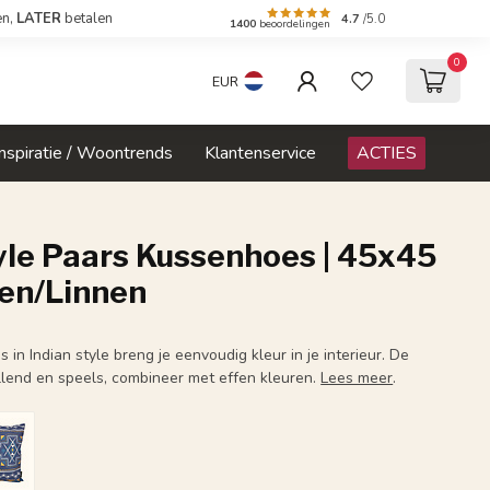
en,
LATER
betalen
4.7
/5.0
1400
beoordelingen
0
EUR
Inspiratie / Woontrends
Klantenservice
ACTIES
yle Paars Kussenhoes | 45x45
oen/Linnen
in Indian style breng je eenvoudig kleur in je interieur. De
vallend en speels, combineer met effen kleuren.
Lees meer
.