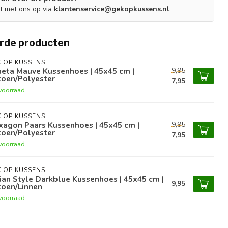
t met ons op via
klantenservice@gekopkussens.nl
.
rde producten
 OP KUSSENS!
9,95
eta Mauve Kussenhoes | 45x45 cm |
toen/Polyester
7,95
voorraad
 OP KUSSENS!
9,95
xagon Paars Kussenhoes | 45x45 cm |
toen/Polyester
7,95
voorraad
 OP KUSSENS!
ian Style Darkblue Kussenhoes | 45x45 cm |
9,95
toen/Linnen
voorraad