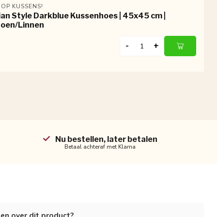
 OP KUSSENS!
ian Style Darkblue Kussenhoes | 45x45 cm |
oen/Linnen
-
+
Nu bestellen, later betalen
Betaal achteraf met Klarna
en over dit product?