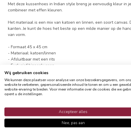
Met deze kussenhoes in Indian style breng je eenvoudig kleur in je i
combineer met effen kleuren.
Het materiaal is een mix van katoen en linnen, een soort canvas.
kanten. Je kunt de hoes het beste op een milde manier op de hand
van vorm.
- Formaat 45 x 45 cm
- Materiaal: katoen/linnen
- Afsluitbaar met een rits
- Exclusief binnenkussen
Wij gebruiken cookies
Reviews
We kunnen deze plaatsen voor analyse van onze bezoekersgegevens, om on
website te verbeteren, gepersonaliseerde inhoud te tonen en om u een gewel
website-ervaring te bieden. Voor meer informatie over de cookies die we gebr
opent u de instellingen.
0
/
5
0
sterren op basis van
0
beoordelingen
Accepteer alles
Nee, pas aan