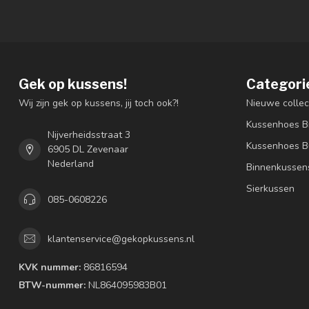
Gek op kussens!
Categori
Wij zijn gek op kussens, jij toch ook?!
Nieuwe collec
Kussenhoes B
Nijverheidsstraat 3
Kussenhoes B
6905 DL Zevenaar
Nederland
Binnenkussen
Sierkussen
085-0608226
klantenservice@gekopkussens.nl
KVK nummer:
86816594
BTW-nummer:
NL864095983B01