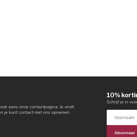
10% korti
Schrijf je in vo
 ook eens onze contactpagina. Je vindt
en je kunt contact met ons opnemen.
Abonneer