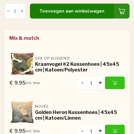
Toevoegen aan winkelwagen
Mix & match
GEK OP KUSSENS!
Kraanvogel #2 Kussenhoes | 45x45
cm | Katoen/Polyester
€ 9.95
-
+
Incl. btw
NOVÉE
Golden Heron Kussenhoes | 45x45
cm | Katoen/Linnen
€ 9.95
-
+
Incl. btw