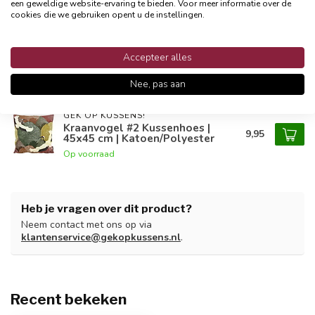
Productomschrijving
een geweldige website-ervaring te bieden. Voor meer informatie over de
cookies die we gebruiken opent u de instellingen.
Reviews
Accepteer alles
Nee, pas aan
Gerelateerde producten
GEK OP KUSSENS!
Kraanvogel #2 Kussenhoes |
9,95
45x45 cm | Katoen/Polyester
Op voorraad
Heb je vragen over dit product?
Neem contact met ons op via
klantenservice@gekopkussens.nl
.
Recent bekeken