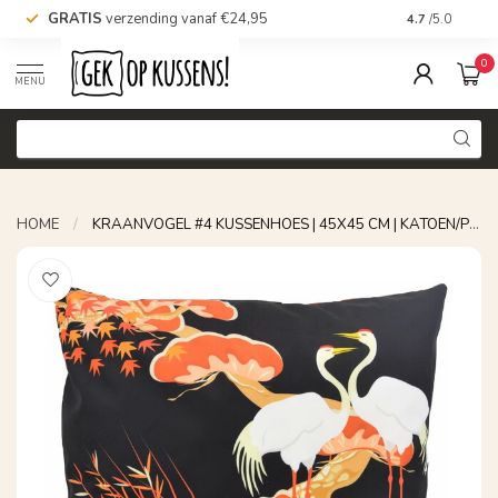
GRATIS
verzending vanaf €24,95
Voor 16.00 uu
4.7
/5.0
0
MENU
HOME
/
KRAANVOGEL #4 KUSSENHOES | 45X45 CM | KATOEN/POLYESTER