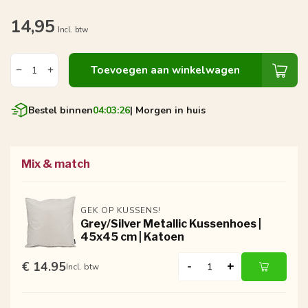
14,95
Incl. btw
Toevoegen aan winkelwagen
Bestel binnen
04:03:26
| Morgen in huis
Mix & match
GEK OP KUSSENS!
Grey/Silver Metallic Kussenhoes |
45x45 cm | Katoen
€ 14.95
-
+
Incl. btw