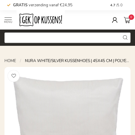
GRATIS
verzending vanaf €24,95
Voor 16.00 uu
4.7
/5.0
0
MENU
HOME
/
NURA WHITE/SILVER KUSSENHOES | 45X45 CM | POLYESTER