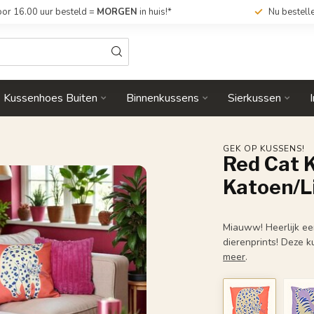
or 16.00 uur besteld =
MORGEN
in huis!*
Nu bestell
Kussenhoes Buiten
Binnenkussens
Sierkussen
GEK OP KUSSENS!
Red Cat 
Katoen/L
Miauww! Heerlijk een
dierenprints! Deze 
meer
.