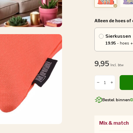
Alleen de hoes of
Sierkussen
19.95
- hoes +
9,95
Incl. btw
Bestel binnen
0
Mix & match