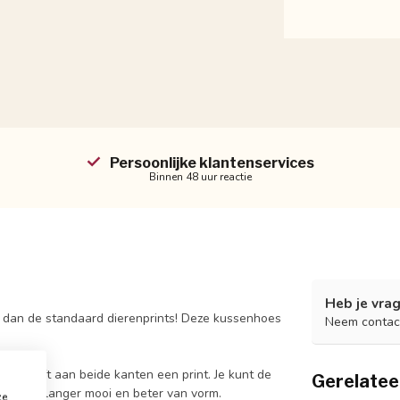
Persoonlijke klantenservices
Binnen 48 uur reactie
Heb je vrag
rs dan de standaard dierenprints! Deze kussenhoes
Neem contac
en heeft aan beide kanten een print. Je kunt de
Gerelatee
de hoes langer mooi en beter van vorm.
ze