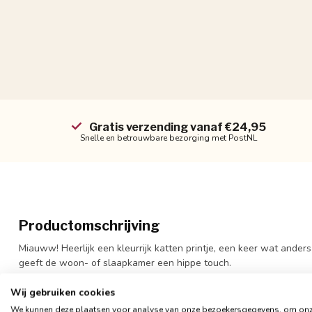
Gratis verzending vanaf €24,95
Snelle en betrouwbare bezorging met PostNL
Productomschrijving
Miauww! Heerlijk een kleurrijk katten printje, een keer wat ande
geeft de woon- of slaapkamer een hippe touch.
De kussenhoes is een mix van katoen en linnen, een soort canvas 
Wij gebruiken cookies
hoes het beste op een milde manier op de hand wassen, zo blijft 
We kunnen deze plaatsen voor analyse van onze bezoekersgegevens, om on