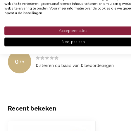
website te verbeteren, gepersonaliseerde inhoud te tonen en om u een gewel
website-ervaring te bieden. Voor meer informatie over de cookies die we gebr
- Formaat 45 x 45 cm
opent u de instellingen.
- Materiaal: katoen/linnen
- Afsluitbaar met een rits
- Exclusief binnenkussen
Accepteer alles
Nee, pas aan
Reviews
0
/
5
0
sterren op basis van
0
beoordelingen
Recent bekeken