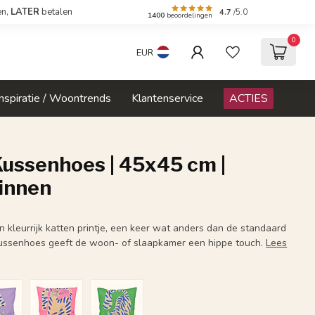
en,
LATER
betalen
4.7
/5.0
1400
beoordelingen
0
EUR
Inspiratie / Woontrends
Klantenservice
ACTIES
Kussenhoes | 45x45 cm |
innen
 kleurrijk katten printje, een keer wat anders dan de standaard
kussenhoes geeft de woon- of slaapkamer een hippe touch.
Lees