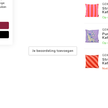
dige
GEK
uiken
St
Ka
Op 
GEK
Pur
Ka
Op 
Je beoordeling toevoegen
GEK
Str
Ka
Nie