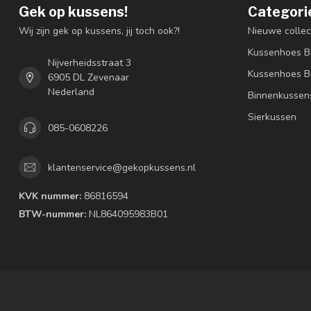
Gek op kussens!
Categori
Wij zijn gek op kussens, jij toch ook?!
Nieuwe collec
Kussenhoes B
Nijverheidsstraat 3
Kussenhoes B
6905 DL Zevenaar
Nederland
Binnenkussen
Sierkussen
085-0608226
klantenservice@gekopkussens.nl
KVK nummer:
86816594
BTW-nummer:
NL864095983B01