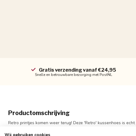
Gratis verzending vanaf €24,95
Snelle en betrouwbare bezorging met PostNL
Productomschrijving
Retro printjes komen weer terug! Deze 'Retro' kussenhoes is echt d
Wij gebruiken cookies
De hoes heeft een retro print aan beide kanten en is gemakkelijk