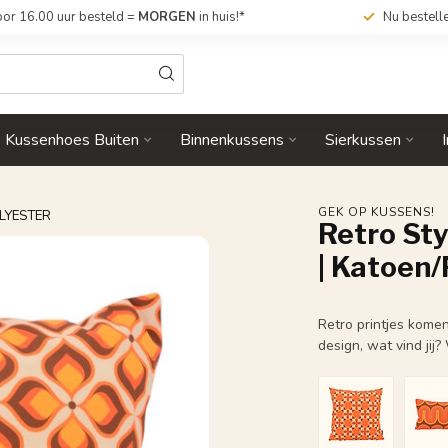
or 16.00 uur besteld =
MORGEN
in huis!*
Nu bestell
Kussenhoes Buiten
Binnenkussens
Sierkussen
GEK OP KUSSENS!
OLYESTER
Retro St
| Katoen/
Retro printjes kome
design, wat vind jij?