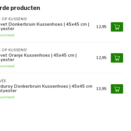
rde producten
 OP KUSSENS!
vet Donkerbruin Kussenhoes | 45x45 cm |
12,95
lyester
voorraad
 OP KUSSENS!
vet Oranje Kussenhoes | 45x45 cm |
12,95
lyester
voorraad
VÉE
rduroy Donkerbruin Kussenhoes | 45x45 cm
13,95
olyester
voorraad