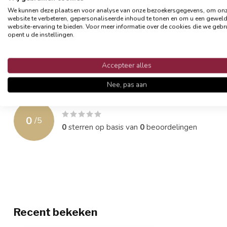
hoes het beste op een milde manier (liefst op de hand) wassen, zo
We kunnen deze plaatsen voor analyse van onze bezoekersgegevens, om on
website te verbeteren, gepersonaliseerde inhoud te tonen en om u een gewel
website-ervaring te bieden. Voor meer informatie over de cookies die we gebr
- Formaat 45 x 45 cm
opent u de instellingen.
- Materiaal: katoen/polyester
- Afsluitbaar met een rits
- Exclusief binnenkussen
Accepteer alles
Nee, pas aan
Reviews
0
/
5
0
sterren op basis van
0
beoordelingen
Recent bekeken