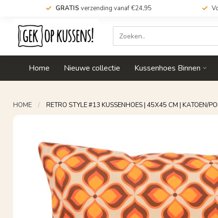
GRATIS
verzending vanaf €24,95
Vo
Home
Nieuwe collectie
Kussenhoes Binnen
HOME
/
RETRO STYLE #13 KUSSENHOES | 45X45 CM | KATOEN/P