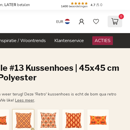
en,
LATER
betalen
4.7
/5.0
1400
beoordelingen
0
EUR
Inspiratie / Woontrends
Klantenservice
ACTIES
yle #13 Kussenhoes | 45x45 cm
Polyester
n weer terug! Deze 'Retro' kussenhoes is echt de bom qua retro
 We like!
Lees meer
.