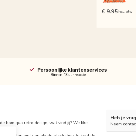
€ 9.95
Incl. btw
Persoonlijke klantenservices
Binnen 48 uur reactie
Heb je vrag
e bom qua retro design, wat vind jij? We like!
Neem contac
af te sluiten met een blinde ritssluiting. Je kunt de