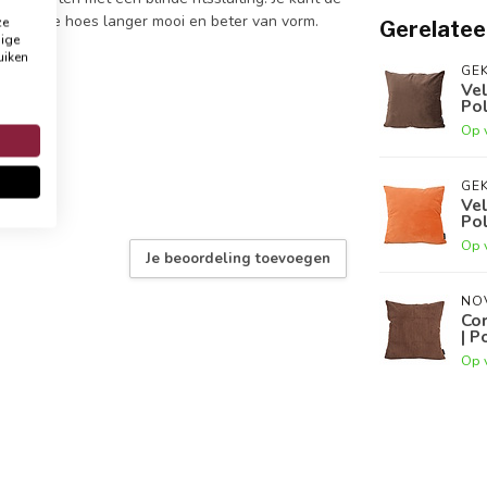
 blijft de hoes langer mooi en beter van vorm.
ze
Gerelatee
dige
uiken
GEK
Vel
Po
Op 
GEK
Vel
Po
Op 
Je beoordeling toevoegen
NO
Co
| P
Op 