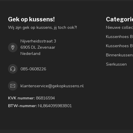
Gek op kussens!
Categori
Wij zijn gek op kussens, jij toch ook?!
Nieuwe collec
Kussenhoes B
Nijverheidsstraat 3
Kussenhoes B
6905 DL Zevenaar
Nederland
Binnenkussen
Sierkussen
085-0608226
klantenservice@gekopkussens.nl
KVK nummer:
86816594
BTW-nummer:
NL864095983B01