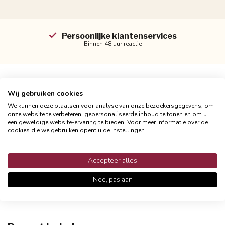
Persoonlijke klantenservices
Binnen 48 uur reactie
Wij gebruiken cookies
Productomschrijving
We kunnen deze plaatsen voor analyse van onze bezoekersgegevens, om
onze website te verbeteren, gepersonaliseerde inhoud te tonen en om u
Reviews
een geweldige website-ervaring te bieden. Voor meer informatie over de
cookies die we gebruiken opent u de instellingen.
Accepteer alles
Heb je vragen over dit product?
Neem contact met ons op via
Nee, pas aan
klantenservice@gekopkussens.nl
.