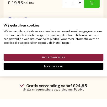
€ 19.95
-
+
Incl. btw
GEK OP KUSSENS!
Wij gebruiken cookies
Sierkussen Winter Wonderland | 45 x
45 cm | Katoen/Polyester
We kunnen deze plaatsen voor analyse van onze bezoekersgegevens, om
onze website te verbeteren, gepersonaliseerde inhoud te tonen en om u
een geweldige website-ervaring te bieden. Voor meer informatie over de
€ 19.95
-
+
Incl. btw
cookies die we gebruiken opent u de instellingen.
Accepteer alles
Nee, pas aan
Gratis verzending vanaf €24,95
Snelle en betrouwbare bezorging met PostNL