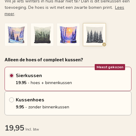
Wil je iets winters in huis maar niet te? Dan is dit sierkussen een
toevoeging. De hoes is wit met een zwarte bomen print.
Lees
meer
.
Alleen de hoes of compleet kussen?
Meest gekozen
Sierkussen
19.95
- hoes + binnenkussen
Kussenhoes
9.95
- zonder binnenkussen
19,95
Incl. btw