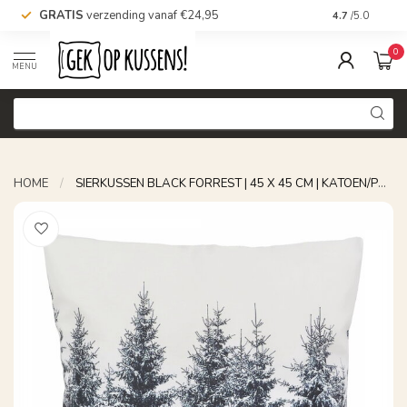
GRATIS
verzending vanaf €24,95
Voor 16.00 uu
4.7
/5.0
0
MENU
HOME
/
SIERKUSSEN BLACK FORREST | 45 X 45 CM | KATOEN/POLYESTER