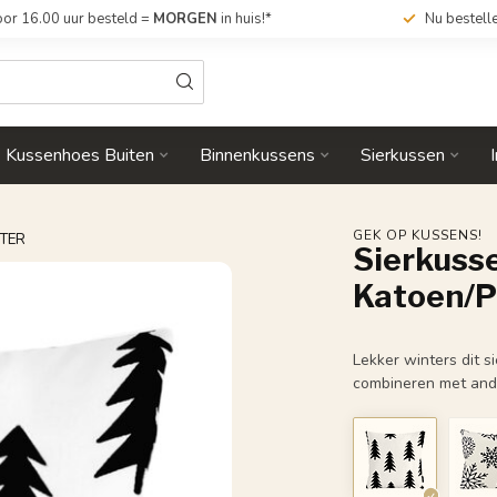
or 16.00 uur besteld =
MORGEN
in huis!*
Nu bestell
Kussenhoes Buiten
Binnenkussens
Sierkussen
GEK OP KUSSENS!
STER
Sierkusse
Katoen/P
Lekker winters dit 
combineren met and