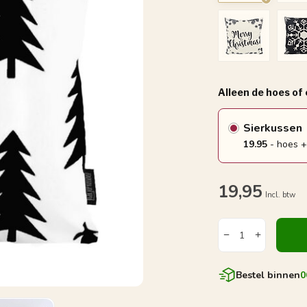
Alleen de hoes of
Sierkussen
19.95
- hoes +
19,95
Incl. btw
Bestel binnen
0