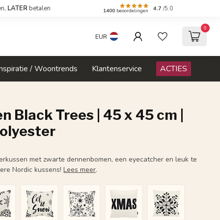
en,
LATER
betalen
4.7
/5.0
1400
beoordelingen
0
EUR
Inspiratie / Woontrends
Klantenservice
ACTIES
n Black Trees | 45 x 45 cm |
olyester
sierkussen met zwarte dennenbomen, een eyecatcher en leuk te
ere Nordic kussens!
Lees meer
.