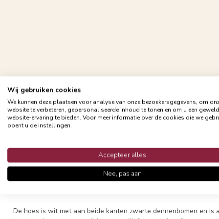
Wij gebruiken cookies
Gratis verzending vanaf €24,95
We kunnen deze plaatsen voor analyse van onze bezoekersgegevens, om on
Snelle en betrouwbare bezorging met PostNL
website te verbeteren, gepersonaliseerde inhoud te tonen en om u een gewel
website-ervaring te bieden. Voor meer informatie over de cookies die we gebr
opent u de instellingen.
Accepteer alles
Productomschrijving
Nee, pas aan
Lekker winters dit sierkussen met zwarte dennenbomen, een eyec
kussens!
De hoes is wit met aan beide kanten zwarte dennenbomen en is 