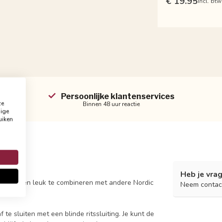
€ 19.95
Incl. btw
Persoonlijke klantenservices
ze
Binnen 48 uur reactie
dige
uiken
Heb je vrag
atcher en leuk te combineren met andere Nordic
Neem contac
af
te sluiten met een blinde ritssluiting. Je kunt de