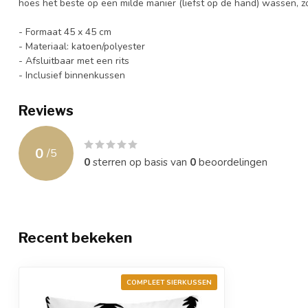
hoes het beste op een milde manier (liefst op de hand) wassen, zo
- Formaat 45 x 45 cm
- Materiaal: katoen/polyester
- Afsluitbaar met een rits
- Inclusief binnenkussen
Reviews
0
/
5
0
sterren op basis van
0
beoordelingen
Recent bekeken
COMPLEET SIERKUSSEN