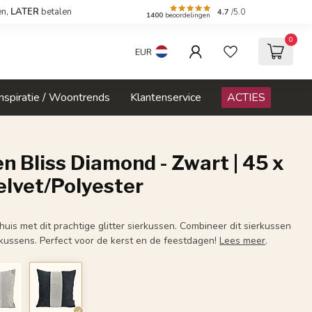
en,
LATER
betalen
4.7
/5.0
1400
beoordelingen
0
EUR
Inspiratie / Woontrends
Klantenservice
ACTIES
n Bliss Diamond - Zwart | 45 x
elvet/Polyester
huis met dit prachtige glitter sierkussen. Combineer dit sierkussen
rkussens. Perfect voor de kerst en de feestdagen!
Lees meer
.