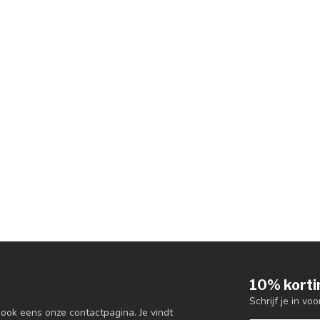
10% korti
Schrijf je in vo
 ook eens onze contactpagina. Je vindt