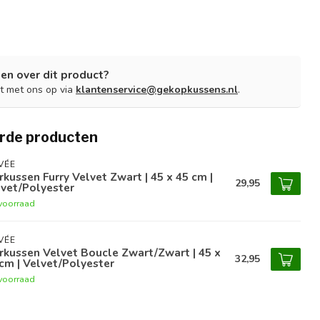
en over dit product?
t met ons op via
klantenservice@gekopkussens.nl
.
rde producten
VÉE
rkussen Furry Velvet Zwart | 45 x 45 cm |
29,95
vet/Polyester
voorraad
VÉE
rkussen Velvet Boucle Zwart/Zwart | 45 x
32,95
cm | Velvet/Polyester
voorraad