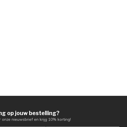
ng op jouw bestelling?
or onze nieuwsbrief en krijg 10% korting!