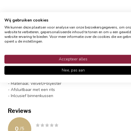
Wij gebruiken cookies
Productomschrijving
We kunnen deze plaatsen voor analyse van onze bezoekersgegevens, om on
website te verbeteren, gepersonaliseerde inhoud te tonen en om u een gewel
Breng sfeer in jouw huis met dit prachtige glitter sierkussen. Com
website-ervaring te bieden. Voor meer informatie over de cookies die we gebr
opent u de instellingen.
Perfect voor de kerst en de feestdagen!
Het sierkussen heeft op de voorzijde een strook met diamant steen
ritssluiting. Mocht je de hoes willen wassen dan kun je dat het be
Accepteer alles
zo blijft de hoes langer mooi en beter van vorm.
Nee, pas aan
- Formaat 45 x 45 cm
- Materiaal: Velvet/Polyester
- Afsluitbaar met een rits
- Inlcusief binnenkussen
Reviews
0
/
5