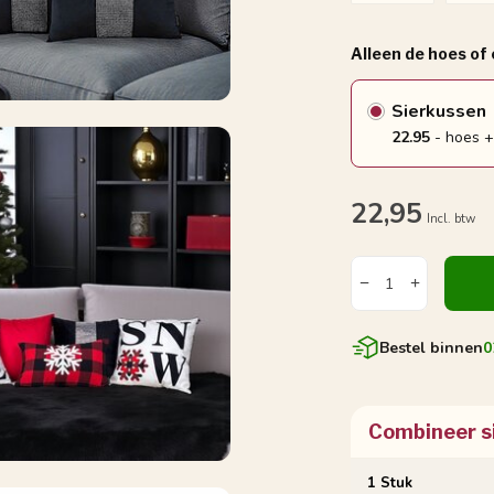
Alleen de hoes of
Sierkussen
22.95
- hoes +
22,95
Incl. btw
Bestel binnen
0
Combineer s
1 Stuk