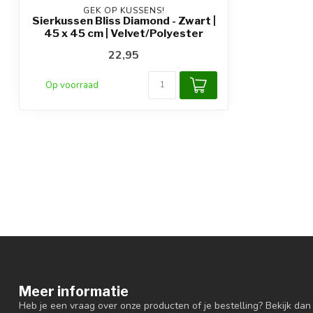
GEK OP KUSSENS!
Sierkussen Bliss Diamond - Zwart |
45 x 45 cm | Velvet/Polyester
22,95
Op voorraad
Meer informatie
Heb je een vraag over onze producten of je bestelling? Bekijk dan