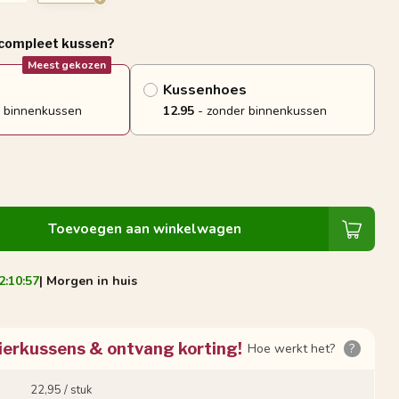
 compleet kussen?
Meest gekozen
Kussenhoes
 binnenkussen
12.95
- zonder binnenkussen
Toevoegen aan winkelwagen
2:10:56
| Morgen in huis
ierkussens & ontvang korting!
Hoe werkt het?
?
22,95 / stuk