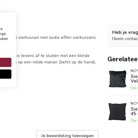
ze
Heb je vrag
dige
bineer dit sierkussen met leuke effen sierkussens.
Neem contac
uiken
tjes en is tevens af te sluiten met een blinde
Gerelatee
ste doen op een milde manier (liefst op de hand),
NO
Sie
Vel
Op 
NO
Sie
45 
Op 
Je beoordeling toevoegen