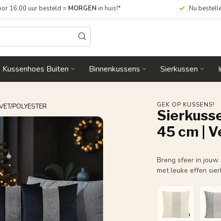
or 16.00 uur besteld =
MORGEN
in huis!*
Nu bestell
Kussenhoes Buiten
Binnenkussens
Sierkussen
GEK OP KUSSENS!
LVET/POLYESTER
Sierkusse
45 cm | V
Breng sfeer in jouw 
met leuke effen sie