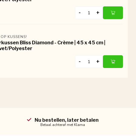
-
+
 OP KUSSENS!
rkussen Bliss Diamond - Crème | 45 x 45 cm |
vet/Polyester
-
+
Nu bestellen, later betalen
Betaal achteraf met Klarna