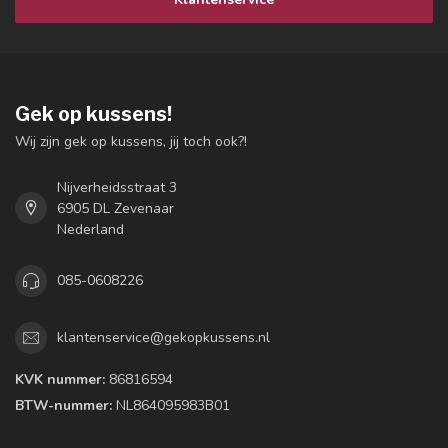
Gek op kussens!
Wij zijn gek op kussens, jij toch ook?!
Nijverheidsstraat 3
6905 DL Zevenaar
Nederland
085-0608226
klantenservice@gekopkussens.nl
KVK nummer:
86816594
BTW-nummer:
NL864095983B01