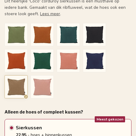
Dit heerlijke 'Coco' corduroy sierkussen is een musthave op
iedere bank. Gemaakt van dik ribfluweel, wat de hoes ook een
stoere look geeft.
Lees meer
.
Alleen de hoes of compleet kussen?
Meest gekozen
Sierkussen
22.95
- hoes + binnenkussen