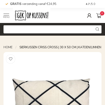
GRATIS
verzending vanaf €24,95
Voor 16.00 uu
4.7
/5.0
0
MENU
HOME
/
SIERKUSSEN CRISS CROSS | 30 X 50 CM | KATOEN/LINNEN