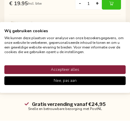
€ 19.95
-
+
Incl. btw
GEK OP KUSSENS!
Wij gebruiken cookies
Sierkussen Nordic Prism | 45 x 45 cm |
Katoen/Linnen
We kunnen deze plaatsen voor analyse van onze bezoekersgegevens, om
onze website te verbeteren, gepersonaliseerde inhoud te tonen en om u
een geweldige website-ervaring te bieden. Voor meer informatie over de
€ 19.95
-
+
Incl. btw
cookies die we gebruiken opent u de instellingen.
Accepteer alles
Nee, pas aan
Gratis verzending vanaf €24,95
Snelle en betrouwbare bezorging met PostNL