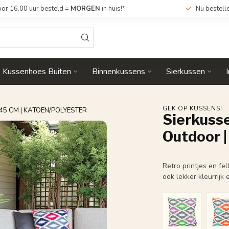
or 16.00 uur besteld =
MORGEN
in huis!*
Nu bestell
Kussenhoes Buiten
Binnenkussens
Sierkussen
GEK OP KUSSENS!
45 CM | KATOEN/POLYESTER
Sierkuss
Outdoor |
Retro printjes en fe
ook lekker kleurrijk