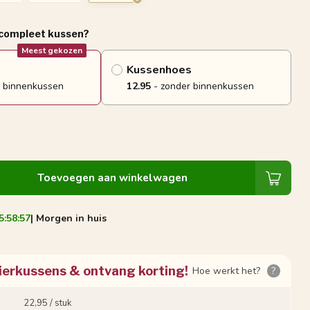
 compleet kussen?
Meest gekozen
Kussenhoes
 binnenkussen
12.95
- zonder binnenkussen
Toevoegen aan winkelwagen
5:58:56
| Morgen in huis
ierkussens & ontvang korting!
Hoe werkt het?
?
22,95 / stuk