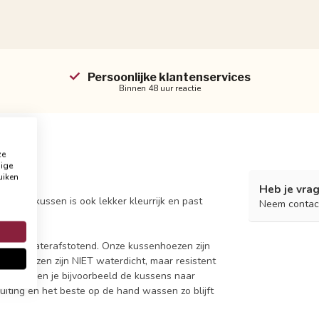
Persoonlijke klantenservices
Binnen 48 uur reactie
ze
dige
uiken
Heb je vrag
oor sierkussen is ook lekker kleurrijk en past
Neem contac
vas en waterafstotend. Onze kussenhoezen zijn
 De hoezen zijn NIET waterdicht, maar resistent
 regen dien je bijvoorbeeld de kussens naar
luiting en het beste op de hand wassen zo blijft