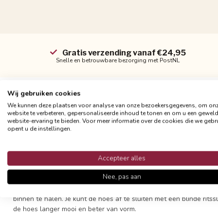
Gratis verzending vanaf €24,95
Snelle en betrouwbare bezorging met PostNL
Wij gebruiken cookies
We kunnen deze plaatsen voor analyse van onze bezoekersgegevens, om on
website te verbeteren, gepersonaliseerde inhoud te tonen en om u een gewel
Productomschrijving
website-ervaring te bieden. Voor meer informatie over de cookies die we gebr
opent u de instellingen.
Retro printjes en felle kleuren komen weer terug! Dit buiten / outd
perfect in een zomerse tuin.
Accepteer alles
Het materiaal is een mix van katoen/polyester, een soort wit can
Nee, pas aan
behandeld om gedurende het hele jaar buiten te worden gebruikt.
tegen invloeden van dauw, transpiratie en lichte regen. Bij hevige
binnen te halen. Je kunt de hoes af te sluiten met een blinde ritss
de hoes langer mooi en beter van vorm.