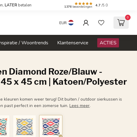
en,
LATER
betalen
4.7
/5.0
1376
beoordelingen
0
EUR
Inspiratie / Woontrends
Klantenservice
ACTIES
en Diamond Roze/Blauw -
 45 x 45 cm | Katoen/Polyester
lle kleuren komen weer terug! Dit buiten / outdoor sierkussen is
 en past perfect in een zomerse tuin.
Lees meer
.