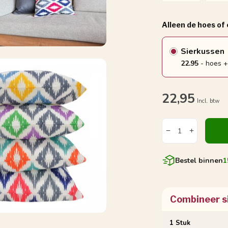
Alleen de hoes of
Sierkussen
22.95
- hoes +
22,95
Incl. btw
Bestel binnen
1
Combineer s
1 Stuk