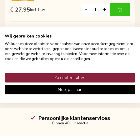
€ 27.95
-
+
Incl. btw
GEK OP KUSSENS!
Wij gebruiken cookies
Sierkussen Flo Gold Velvet Groen | 45
We kunnen deze plaatsen voor analyse van onze bezoekersgegevens, om
x 45 cm | Polyester
onze website te verbeteren, gepersonaliseerde inhoud te tonen en om u
een geweldige website-ervaring te bieden. Voor meer informatie over de
cookies die we gebruiken opent u de instellingen.
€ 27.95
-
+
Incl. btw
Accepteer alles
Nee, pas aan
Persoonlijke klantenservices
Binnen 48 uur reactie