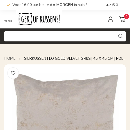
Voor 16.00 uur besteld =
MORGEN
in huis!*
Nu bestellen,
4.7
/5.0
0
MENU
HOME
/
SIERKUSSEN FLO GOLD VELVET GRIJS | 45 X 45 CM | POLYESTER