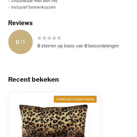
- Afsluitbaar met een rits
- Inclusief binnenkussen
Reviews
0
/
5
0
sterren op basis van
0
beoordelingen
Recent bekeken
COMPLEET SIERKUSSEN