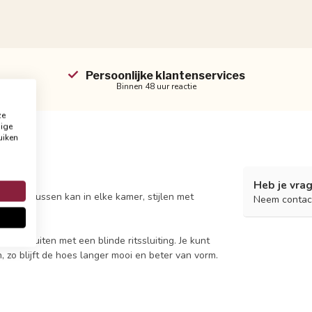
Persoonlijke klantenservices
Binnen 48 uur reactie
ze
dige
uiken
Heb je vrag
ard sierkussen kan in elke kamer, stijlen met
Neem contac
s
af te sluiten met een blinde ritssluiting. Je kunt
 zo blijft de hoes langer mooi en beter van vorm.