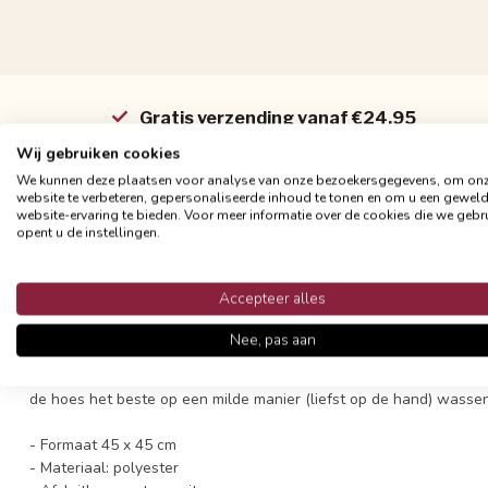
Gratis verzending vanaf €24,95
Snelle en betrouwbare bezorging met PostNL
Wij gebruiken cookies
We kunnen deze plaatsen voor analyse van onze bezoekersgegevens, om on
website te verbeteren, gepersonaliseerde inhoud te tonen en om u een gewel
website-ervaring te bieden. Voor meer informatie over de cookies die we gebr
opent u de instellingen.
Productomschrijving
Accepteer alles
RRRRoar! Dierenprints zijn dit seizoen helemaal hot. Dit furry leop
velvet zwart of een andere luipaard print.
Nee, pas aan
De hoes is harig met een bruin/zwarte luipaard - panter print en i
de hoes het beste op een milde manier (liefst op de hand) wassen,
- Formaat 45 x 45 cm
- Materiaal: polyester