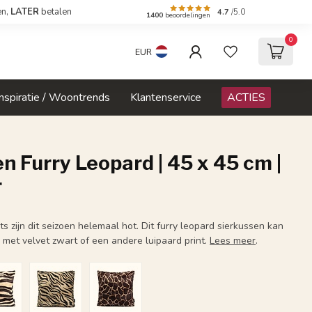
en,
LATER
betalen
4.7
/5.0
1400
beoordelingen
0
EUR
Inspiratie / Woontrends
Klantenservice
ACTIES
n Furry Leopard | 45 x 45 cm |
r
s zijn dit seizoen helemaal hot. Dit furry leopard sierkussen kan
en met velvet zwart of een andere luipaard print.
Lees meer
.