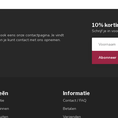
10% korti
Schrijf je in vo
 ook eens onze contactpagina. Je vindt
en je kunt contact met ons opnemen.
Abonneer
eën
Informatie
tie
Contact / FAQ
innen
Betalen
uiten
Verzenden