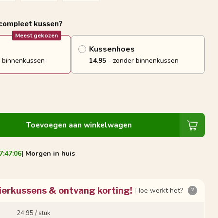
 compleet kussen?
Meest gekozen
Kussenhoes
 binnenkussen
14.95
- zonder binnenkussen
Toevoegen aan winkelwagen
7:47:05
| Morgen in huis
ierkussens & ontvang korting!
Hoe werkt het?
?
24,95 / stuk