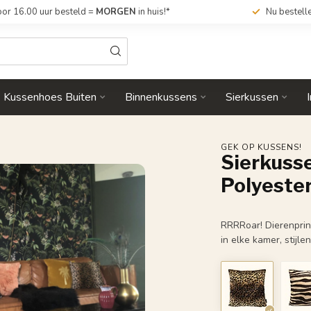
or 16.00 uur besteld =
MORGEN
in huis!*
Nu bestell
Kussenhoes Buiten
Binnenkussens
Sierkussen
GEK OP KUSSENS!
Sierkusse
Polyeste
RRRRoar! Dierenprint
in elke kamer, stijl