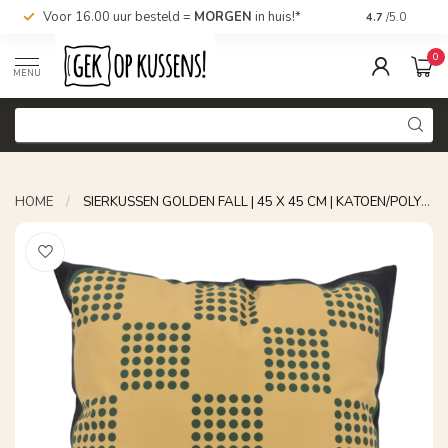
Voor 16.00 uur besteld =
MORGEN
in huis!*
Nu bestellen,
4.7
/5.0
0
MENU
HOME
/
SIERKUSSEN GOLDEN FALL | 45 X 45 CM | KATOEN/POLYESTER