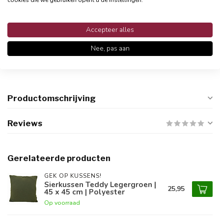
cookies die we gebruiken opent u de instellingen.
Accepteer alles
Persoonlijke klantenservices
Nee, pas aan
Binnen 48 uur reactie
Productomschrijving
Reviews
Gerelateerde producten
GEK OP KUSSENS!
Sierkussen Teddy Legergroen |
25,95
45 x 45 cm | Polyester
Op voorraad