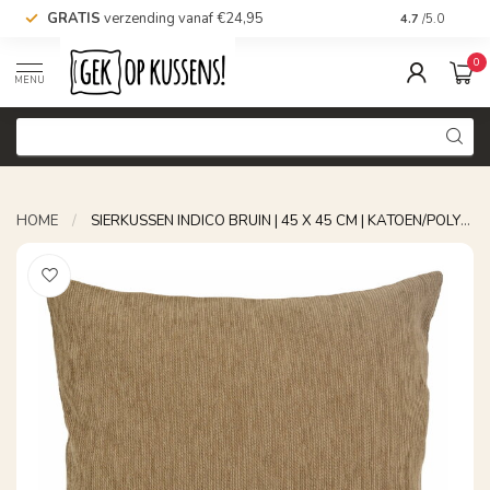
GRATIS
verzending vanaf €24,95
Voor 16.00 uu
4.7
/5.0
0
MENU
HOME
/
SIERKUSSEN INDICO BRUIN | 45 X 45 CM | KATOEN/POLYESTER