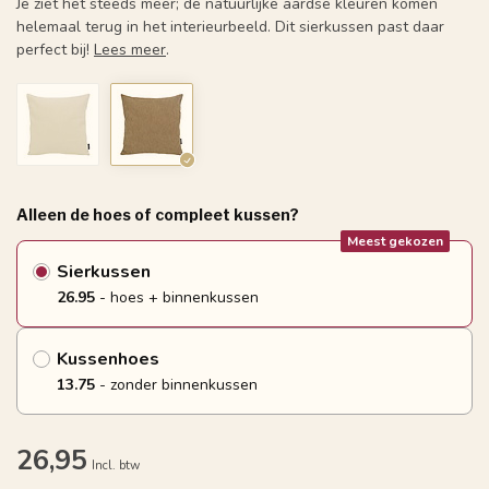
Je ziet het steeds meer; de natuurlijke aardse kleuren komen
helemaal terug in het interieurbeeld. Dit sierkussen past daar
perfect bij!
Lees meer
.
Alleen de hoes of compleet kussen?
Meest gekozen
Sierkussen
26.95
- hoes + binnenkussen
Kussenhoes
13.75
- zonder binnenkussen
26,95
Incl. btw