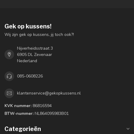
Gek op kussens!
Wij zijn gek op kussens, jij toch ook?!
Nijverheidsstraat 3
6905 DL Zevenaar
Nederland
085-0608226
klantenservice@gekopkussens.nl
KVK nummer:
86816594
BTW-nummer:
NL864095983B01
Categorieën