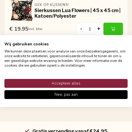
GEK OP KUSSENS!
Sierkussen Lua Flowers | 45 x 45 cm |
Katoen/Polyester
€ 19.95
-
+
Incl. btw
Wij gebruiken cookies
We kunnen deze plaatsen voor analyse van onze bezoekersgegevens, om
GEK OP KUSSENS!
onze website te verbeteren, gepersonaliseerde inhoud te tonen en om u
Sierkussen Retro Lou Flowers | 45 x
een geweldige website-ervaring te bieden. Voor meer informatie over de
45 cm | Katoen/Polyester
cookies die we gebruiken opent u de instellingen.
€ 19.95
-
+
Incl. btw
Accepteer alles
Nee, pas aan
Gratis verzending vanaf €24,95