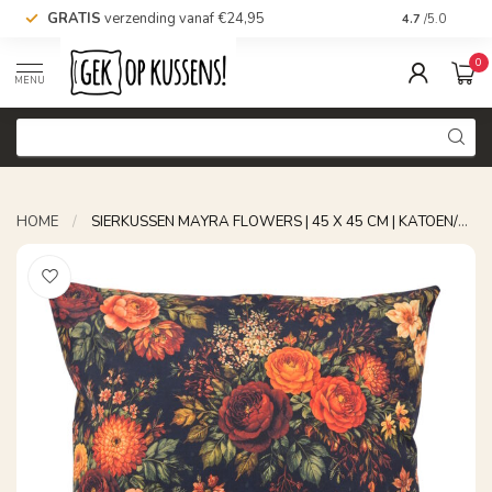
GRATIS
verzending vanaf €24,95
Voor 16.00 uu
4.7
/5.0
0
MENU
HOME
/
SIERKUSSEN MAYRA FLOWERS | 45 X 45 CM | KATOEN/POLYESTER