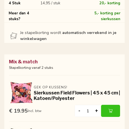
4 Stuk
14,95 / stuk
20,- korting
Meer dan 4
5,- korting per
stuks?
sierkussen
Je stapelkorting wordt
automatisch verrekend in je
winkelwagen
Mix & match
Stapelkorting vanaf 2 stuks
GEK OP KUSSENS!
Sierkussen Field Flowers | 45 x 45 cm |
Katoen/Polyester
€ 19.95
-
+
Incl. btw