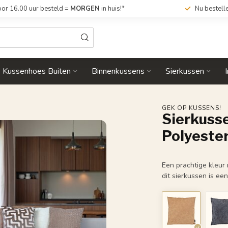
or 16.00 uur besteld =
MORGEN
in huis!*
Nu bestell
Kussenhoes Buiten
Binnenkussens
Sierkussen
GEK OP KUSSENS!
Sierkusse
Polyeste
Een prachtige kleur
dit sierkussen is e