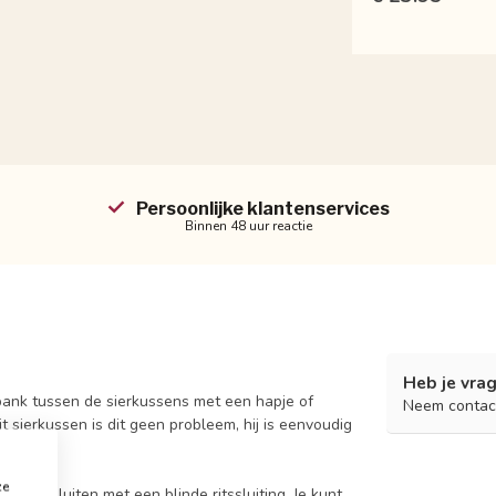
Persoonlijke klantenservices
Binnen 48 uur reactie
Heb je vrag
bank tussen de sierkussens met een hapje of
Neem contac
 sierkussen is dit geen probleem, hij is eenvoudig
ze
af te sluiten met een blinde ritssluiting. Je kunt