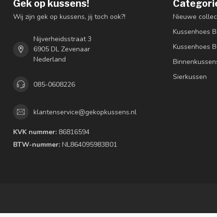
Gek op kussens!
Categori
Wij zijn gek op kussens, jij toch ook?!
Nieuwe collec
Kussenhoes B
Nijverheidsstraat 3
Kussenhoes B
6905 DL Zevenaar
Nederland
Binnenkussen
Sierkussen
085-0608226
klantenservice@gekopkussens.nl
KVK nummer:
86816594
BTW-nummer:
NL864095983B01