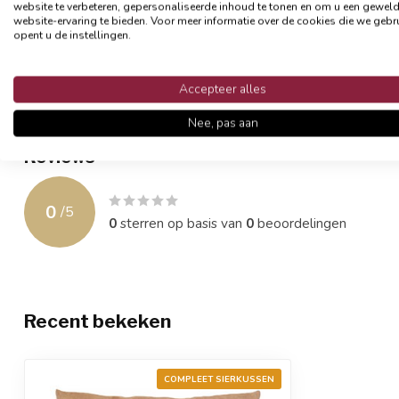
website te verbeteren, gepersonaliseerde inhoud te tonen en om u een gewel
de hoes het beste op een milde manier (liefst op de hand) wassen,
website-ervaring te bieden. Voor meer informatie over de cookies die we gebr
opent u de instellingen.
- Formaat 45 x 45 cm
- Materiaal: Polyester
Accepteer alles
- Afsluitbaar met een rits
- Inclusief binnenkussen
Nee, pas aan
Reviews
0
/
5
0
sterren op basis van
0
beoordelingen
Recent bekeken
COMPLEET SIERKUSSEN