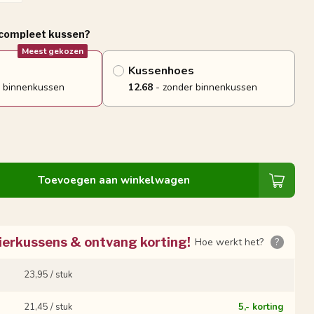
 compleet kussen?
Meest gekozen
Kussenhoes
 binnenkussen
12.68
- zonder binnenkussen
Toevoegen aan winkelwagen
ierkussens & ontvang korting!
Hoe werkt het?
?
23,95 / stuk
21,45 / stuk
5,- korting