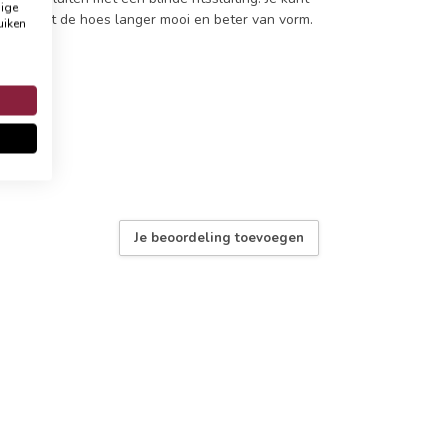
dige
 zo blijft de hoes langer mooi en beter van vorm.
uiken
Je beoordeling toevoegen