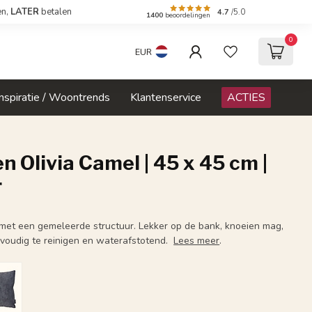
en,
LATER
betalen
4.7
/5.0
1400
beoordelingen
0
EUR
Inspiratie / Woontrends
Klantenservice
ACTIES
n Olivia Camel | 45 x 45 cm |
r
 met een gemeleerde structuur. Lekker op de bank, knoeien mag,
envoudig te reinigen en waterafstotend.
Lees meer
.