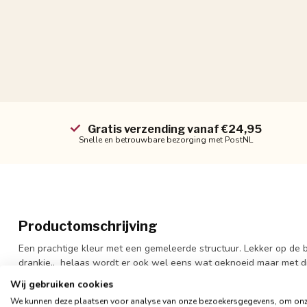
Gratis verzending vanaf €24,95
Snelle en betrouwbare bezorging met PostNL
Productomschrijving
Een prachtige kleur met een gemeleerde structuur. Lekker op de 
drankje.. helaas wordt er ook wel eens wat geknoeid maar met dit
te reinigen en waterafstotend.
Wij gebruiken cookies
We kunnen deze plaatsen voor analyse van onze bezoekersgegevens, om on
Deze kussenhoes is 'water repellent' ook wel waterafstotend en is 