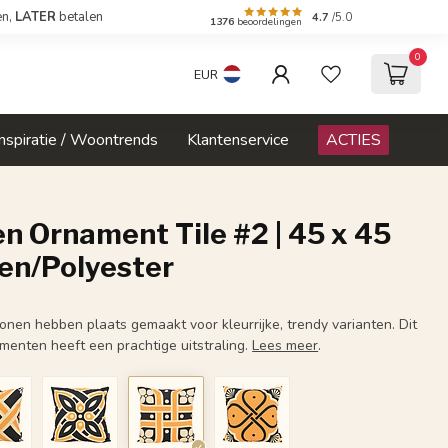
en,
LATER
betalen
4.7
/5.0
1376
beoordelingen
0
EUR
Inspiratie / Woontrends
Klantenservice
ACTIES
n Ornament Tile #2 | 45 x 45
oen/Polyester
nen hebben plaats gemaakt voor kleurrijke, trendy varianten. Dit
menten heeft een prachtige uitstraling.
Lees meer
.