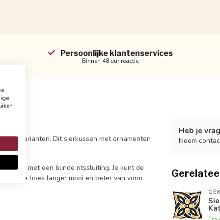
Persoonlijke klantenservices
Binnen 48 uur reactie
ze
dige
uiken
Heb je vrag
rendy varianten. Dit sierkussen met ornamenten
Neem contac
e sluiten met een blinde ritssluiting. Je kunt de
Gerelatee
 blijft de hoes langer mooi en beter van vorm.
GEK
Sie
Ka
Op 