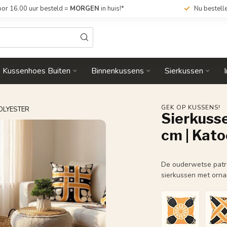
or 16.00 uur besteld =
MORGEN
in huis!*
Nu bestell
Kussenhoes Buiten
Binnenkussens
Sierkussen
GEK OP KUSSENS!
POLYESTER
Sierkusse
cm | Kat
De ouderwetse patro
sierkussen met orna