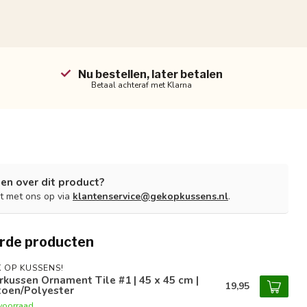
Nu bestellen, later betalen
Betaal achteraf met Klarna
en over dit product?
t met ons op via
klantenservice@gekopkussens.nl
.
rde producten
 OP KUSSENS!
rkussen Ornament Tile #1 | 45 x 45 cm |
19,95
toen/Polyester
voorraad