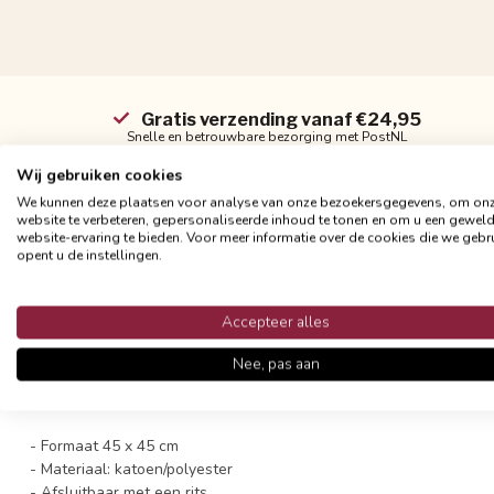
Gratis verzending vanaf €24,95
Snelle en betrouwbare bezorging met PostNL
Wij gebruiken cookies
We kunnen deze plaatsen voor analyse van onze bezoekersgegevens, om on
website te verbeteren, gepersonaliseerde inhoud te tonen en om u een gewel
website-ervaring te bieden. Voor meer informatie over de cookies die we gebr
opent u de instellingen.
Productomschrijving
De ouderwetse patronen hebben plaats gemaakt voor kleurrijke, t
Accepteer alles
heeft een prachtige uitstraling.
Nee, pas aan
Deze hoes heeft aan beide kanten een print en is gemakkelijk
af t
hoes het beste op een milde manier (liefst op de hand) wassen, zo
- Formaat 45 x 45 cm
- Materiaal: katoen/polyester
- Afsluitbaar met een rits