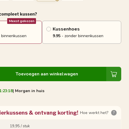
 compleet kussen?
Meest gekozen
Kussenhoes
 binnenkussen
9.95
- zonder binnenkussen
Toevoegen aan winkelwagen
1:23:17
| Morgen in huis
ierkussens & ontvang korting!
Hoe werkt het?
?
19,95 / stuk