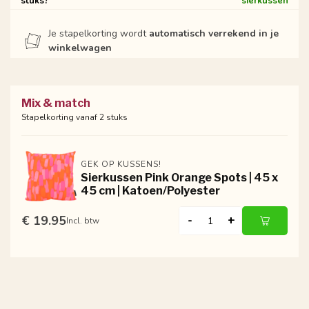
stuks?
sierkussen
Je stapelkorting wordt
automatisch verrekend in je
winkelwagen
Mix & match
Stapelkorting vanaf 2 stuks
GEK OP KUSSENS!
Sierkussen Pink Orange Spots | 45 x
45 cm | Katoen/Polyester
€ 19.95
-
+
Incl. btw