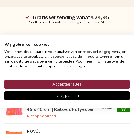
Gratis verzending vanaf €24,95
Snelle en betrouwbare bezorging met PostNL
Wij gebruiken cookies
We kunnen deze plaatsen voor analyse van onze bezoekersgegevens, om
Productomschrijving
onze website te verbeteren, gepersonaliseerde inhoud te tonen en om u
een geweldige website-ervaring te bieden. Voor meer informatie over de
cookies die we gebruiken opent u de instellingen.
Reviews
Accepteer alles
Gerelateerde producten
Nee, pas aan
GEK OP KUSSENS!
Sierkussen Pink Orange Spots |
19,95
45 x 45 cm | Katoen/Polyester
Niet op voorraad
NOVÉE