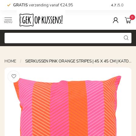
GRATIS
verzending vanaf €24,95
Voor 16.00 uu
4.7
/5.0
0
MENU
HOME
/
SIERKUSSEN PINK ORANGE STRIPES | 45 X 45 CM | KATOEN/POLYESTER