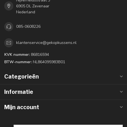
Nijverheidsstraat 3
6905 DL Zevenaar
Nederland
085-0608226
klantenservice@gekopkussens.nl
KVK nummer:
86816594
BTW-nummer:
NL864095983B01
Categorieën
Informatie
Mijn account