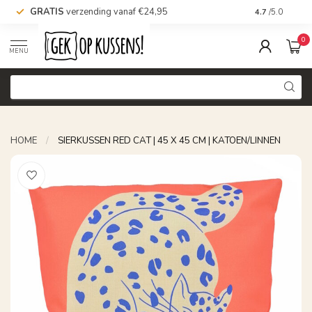
GRATIS
verzending vanaf €24,95
Voor 16.00 uu
4.7
/5.0
0
MENU
HOME
/
SIERKUSSEN RED CAT | 45 X 45 CM | KATOEN/LINNEN