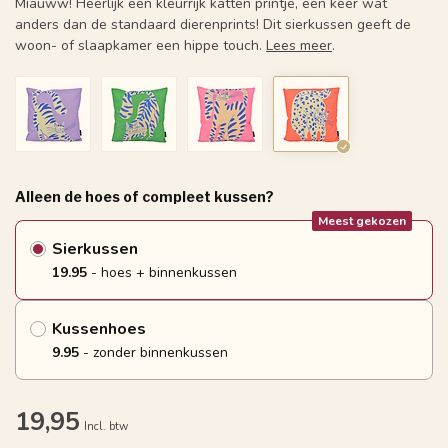
Miauww! Heerlijk een kleurrijk katten printje, een keer wat
anders dan de standaard dierenprints! Dit sierkussen geeft de
woon- of slaapkamer een hippe touch.
Lees meer
.
Alleen de hoes of compleet kussen?
Meest gekozen
Sierkussen
19.95
- hoes + binnenkussen
Kussenhoes
9.95
- zonder binnenkussen
19,95
Incl. btw