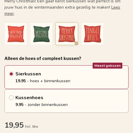
Merry Christmas! Een gaaf kerst sierkussen wat perfect is om
jouw huis in de wintermaanden extra gezellig te maken!
Lees
meer
.
Alleen de hoes of compleet kussen?
Meest gekozen
Sierkussen
19.95
- hoes + binnenkussen
Kussenhoes
9.95
- zonder binnenkussen
19,95
Incl. btw