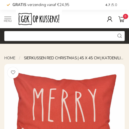
GRATIS
verzending vanaf €24,95
Voor 16.00 uu
4.7
/5.0
0
MENU
HOME
/
SIERKUSSEN RED CHRISTMAS | 45 X 45 CM | KATOEN/LINNEN