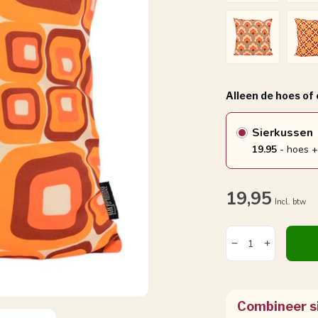
Alleen de hoes of
Sierkussen
19.95
- hoes +
19,95
Incl. btw
Combineer s