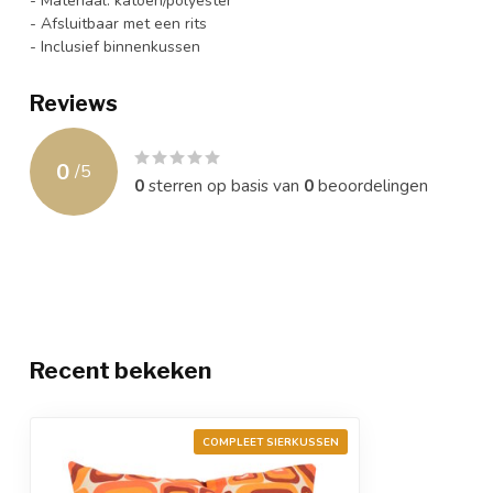
- Materiaal: katoen/polyester
- Afsluitbaar met een rits
- Inclusief binnenkussen
Reviews
0
/
5
0
sterren op basis van
0
beoordelingen
Recent bekeken
COMPLEET SIERKUSSEN