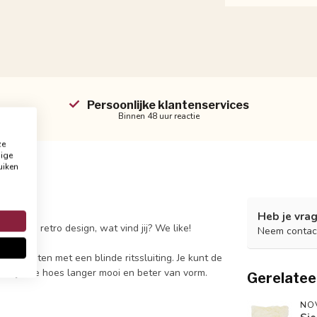
Persoonlijke klantenservices
Binnen 48 uur reactie
ze
dige
uiken
Heb je vrag
bom qua retro design, wat vind jij? We like!
Neem contac
af te sluiten met een blinde ritssluiting. Je kunt de
 blijft de hoes langer mooi en beter van vorm.
Gerelatee
NO