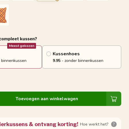
 compleet kussen?
Meest gekozen
Kussenhoes
 binnenkussen
9.95
- zonder binnenkussen
Toevoegen aan winkelwagen
ierkussens & ontvang korting!
Hoe werkt het?
?