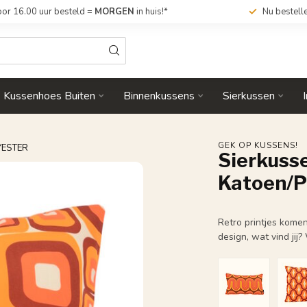
or 16.00 uur besteld =
MORGEN
in huis!*
Nu bestell
Kussenhoes Buiten
Binnenkussens
Sierkussen
GEK OP KUSSENS!
YESTER
Sierkusse
Katoen/P
Retro printjes komen
design, wat vind jij?