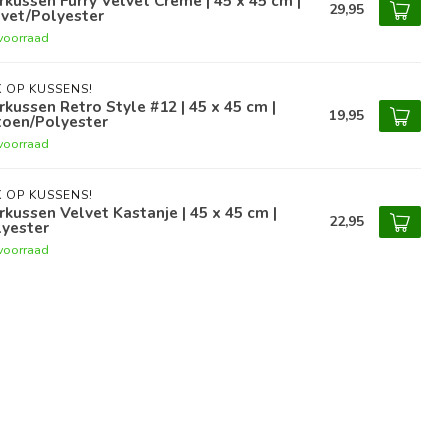
rkussen Furry Velvet Crème | 45 x 45 cm |
29,95
vet/Polyester
voorraad
 OP KUSSENS!
rkussen Retro Style #12 | 45 x 45 cm |
19,95
toen/Polyester
voorraad
 OP KUSSENS!
rkussen Velvet Kastanje | 45 x 45 cm |
22,95
lyester
voorraad