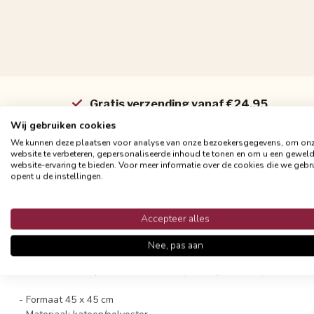
Gratis verzending vanaf €24,95
Snelle en betrouwbare bezorging met PostNL
Wij gebruiken cookies
We kunnen deze plaatsen voor analyse van onze bezoekersgegevens, om on
website te verbeteren, gepersonaliseerde inhoud te tonen en om u een gewel
website-ervaring te bieden. Voor meer informatie over de cookies die we gebr
opent u de instellingen.
Productomschrijving
Accepteer alles
Retro printjes komen weer terug! Dit 'Retro' sierkussen is echt de 
Nee, pas aan
De hoes heeft een retro print aan beide kanten en is gemakkelijk
hoes het beste op een milde manier (liefst op de hand) wassen, zo
- Formaat 45 x 45 cm