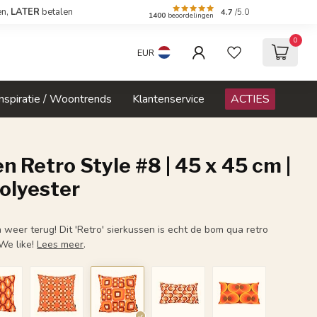
en,
LATER
betalen
4.7
/5.0
1400
beoordelingen
0
EUR
Inspiratie / Woontrends
Klantenservice
ACTIES
n Retro Style #8 | 45 x 45 cm |
olyester
 weer terug! Dit 'Retro' sierkussen is echt de bom qua retro
 We like!
Lees meer
.