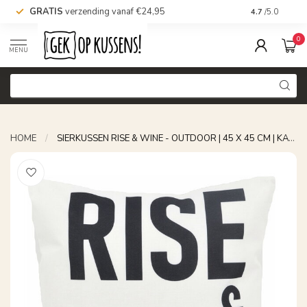
Voor 16.00 uur besteld =
MORGEN
in huis!*
Nu be
4.7
/5.0
0
MENU
HOME
/
SIERKUSSEN RISE & WINE - OUTDOOR | 45 X 45 CM | KATOEN/POLYESTER