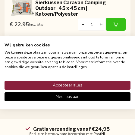
Sierkussen Caravan Camping -
Outdoor | 45 x 45 cm |
Katoen/Polyester
€ 22.95
-
+
Incl. btw
Wij gebruiken cookies
GEK OP KUSSENS!
We kunnen deze plaatsen voor analyse van onze bezoekersgegevens, om
Sierkussen Gin Tonic - Outdoor | 45 x
onze website te verbeteren, gepersonaliseerde inhoud te tonen en om u
45 cm | Katoen/Polyester
een geweldige website-ervaring te bieden. Voor meer informatie over de
cookies die we gebruiken opent u de instellingen.
€ 22.95
-
+
Incl. btw
Accepteer alles
Nee, pas aan
 €24,95
Persoonlijke klantenservic
 PostNL
Binnen 48 uur reactie