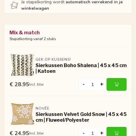
Je stapelkorting wordt
automatisch verrekend in je
winkelwagen
Mix & match
Stapelkorting vanaf 2 stuks
GEK OP KUSSENS!
Sierkussen Boho Shalena | 45 x 45 cm
| Katoen
€ 28.95
-
+
Incl. btw
NOVÉE
Sierkussen Velvet Gold Snow | 45 x 45
cm | Fluweel/Polyester
€ 24.95
-
+
Incl. btw