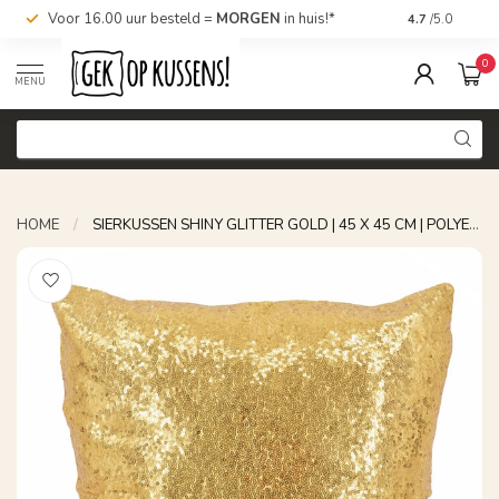
Voor 16.00 uur besteld =
MORGEN
in huis!*
Nu bestellen,
4.7
/5.0
0
MENU
HOME
/
SIERKUSSEN SHINY GLITTER GOLD | 45 X 45 CM | POLYESTER