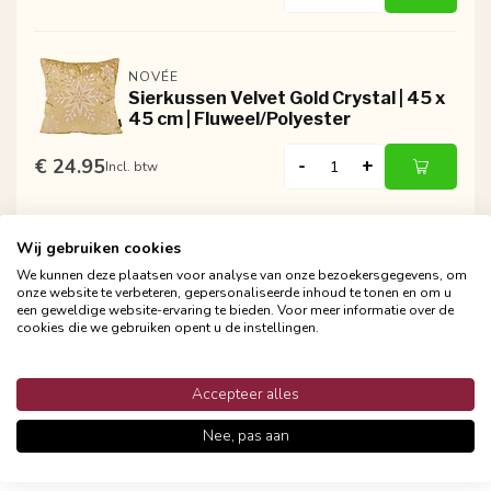
NOVÉE
Sierkussen Velvet Gold Crystal | 45 x
45 cm | Fluweel/Polyester
€ 24.95
-
+
Incl. btw
Wij gebruiken cookies
We kunnen deze plaatsen voor analyse van onze bezoekersgegevens, om
onze website te verbeteren, gepersonaliseerde inhoud te tonen en om u
een geweldige website-ervaring te bieden. Voor meer informatie over de
cookies die we gebruiken opent u de instellingen.
Persoonlijke klantenservices
Binnen 48 uur reactie
Accepteer alles
Nee, pas aan