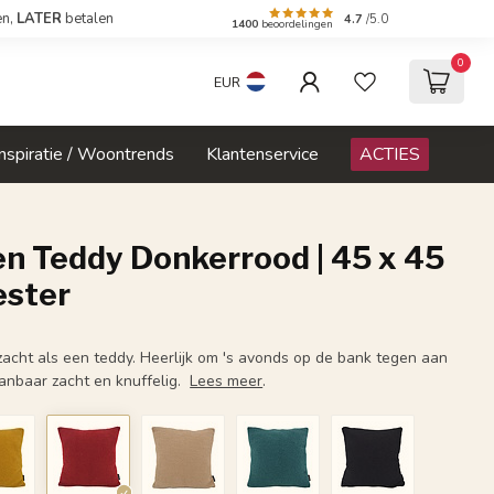
en,
LATER
betalen
4.7
/5.0
1400
beoordelingen
0
EUR
Inspiratie / Woontrends
Klantenservice
ACTIES
n Teddy Donkerrood | 45 x 45
ester
 zacht als een teddy. Heerlijk om 's avonds op de bank tegen aan
aanbaar zacht en knuffelig.
Lees meer
.