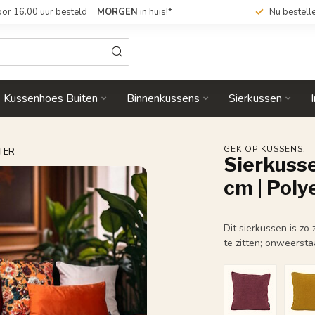
or 16.00 uur besteld =
MORGEN
in huis!*
Nu bestell
Kussenhoes Buiten
Binnenkussens
Sierkussen
GEK OP KUSSENS!
TER
Sierkusse
cm | Poly
Dit sierkussen is zo
te zitten; onweerst