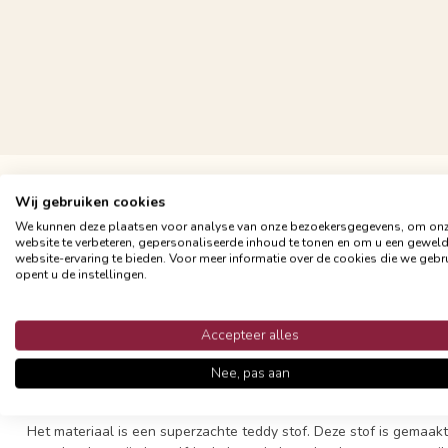
Gratis verzending vanaf €24,95
Wij gebruiken cookies
Snelle en betrouwbare bezorging met PostNL
We kunnen deze plaatsen voor analyse van onze bezoekersgegevens, om on
website te verbeteren, gepersonaliseerde inhoud te tonen en om u een gewel
website-ervaring te bieden. Voor meer informatie over de cookies die we gebr
opent u de instellingen.
Productomschrijving
Accepteer alles
Dit sierkussen is zo zacht als een teddy. Heerlijk om 's avonds o
Nee, pas aan
zacht en knuffelig.
Het materiaal is een superzachte teddy stof. Deze stof is gemaakt