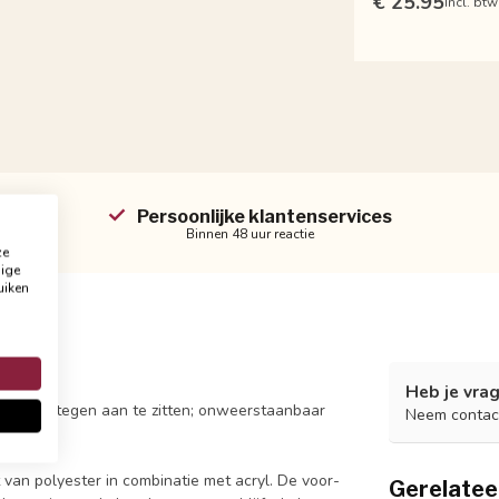
€ 25.95
Incl. btw
Persoonlijke klantenservices
Binnen 48 uur reactie
ze
dige
uiken
Heb je vrag
p de bank tegen aan te zitten; onweerstaanbaar
Neem contac
 van polyester in combinatie met acryl. De voor-
Gerelatee