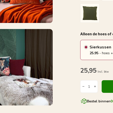
Alleen de hoes of
Sierkussen
25.95
- hoes +
25,95
Incl. btw
Bestel binnen
0