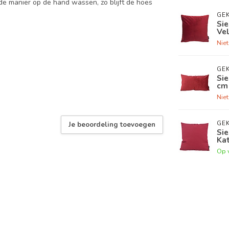
lde manier op de hand wassen, zo blijft de hoes
GEK
Sie
Vel
Nie
GEK
Sie
cm 
Nie
GEK
Je beoordeling toevoegen
Sie
Ka
Op 