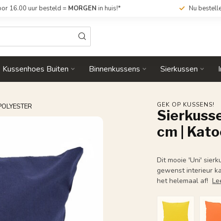
or 16.00 uur besteld =
MORGEN
in huis!*
Nu bestell
Kussenhoes Buiten
Binnenkussens
Sierkussen
GEK OP KUSSENS!
/POLYESTER
Sierkusse
cm | Kat
Dit mooie 'Uni' sier
gewenst interieur k
het helemaal af!
Le