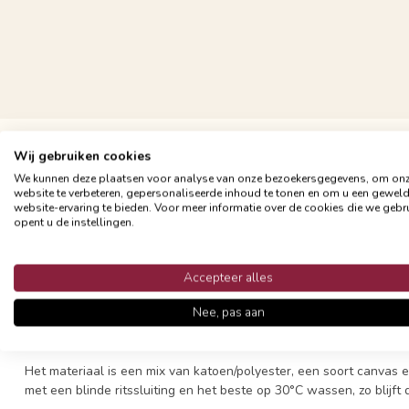
Gratis verzending vanaf €24,95
Wij gebruiken cookies
Snelle en betrouwbare bezorging met PostNL
We kunnen deze plaatsen voor analyse van onze bezoekersgegevens, om on
website te verbeteren, gepersonaliseerde inhoud te tonen en om u een gewel
website-ervaring te bieden. Voor meer informatie over de cookies die we gebr
opent u de instellingen.
Accepteer alles
Productomschrijving
Nee, pas aan
Dit mooie 'Uni' sierkussen is effen van kleur en eenvoudig waardo
worden. Combineer meer kleuren of prints en maak het helemaal 
Het materiaal is een mix van katoen/polyester, een soort canvas en
met een blinde ritssluiting en het beste op 30°C wassen, zo blijft