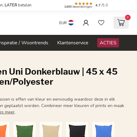
en,
LATER
betalen
4.7
/5.0
1400
beoordelingen
0
EUR
Inspiratie / Woontrends
Klantenservice
ACTIES
n Uni Donkerblauw | 45 x 45
oen/Polyester
kussen is effen van kleur en eenvoudig waardoor deze in elk
an geplaatst worden. Combineer meer kleuren of prints en maak
es meer
.