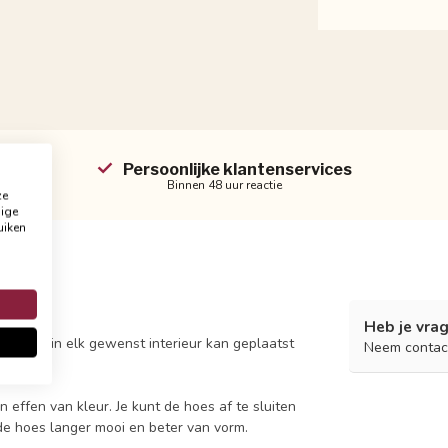
Persoonlijke klantenservices
Binnen 48 uur reactie
ze
dige
uiken
Heb je vrag
or deze in elk gewenst interieur kan geplaatst
Neem contac
af!
 effen van kleur. Je kunt de hoes af te sluiten
 de hoes langer mooi en beter van vorm.