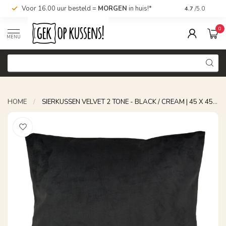
Voor 16.00 uur besteld =
MORGEN
in huis!*
Nu bestellen,
4.7
/5.0
0
MENU
HOME
/
SIERKUSSEN VELVET 2 TONE - BLACK / CREAM | 45 X 45 CM | VELVET/POLYESTER