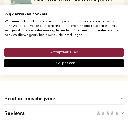
€ 24.95
-
+
Incl. btw
Wij gebruiken cookies
We kunnen deze plaatsen voor analyse van onze bezoekersgegevens, om
onze website te verbeteren, gepersonaliseerde inhoud te tonen en om u
een geweldige website-ervaring te bieden. Voor meer informatie over de
cookies die we gebruiken opent u de instellingen.
Accepteer alles
Nee, pas aan
Persoonlijke klantenservices
Binnen 48 uur reactie
Productomschrijving
Reviews