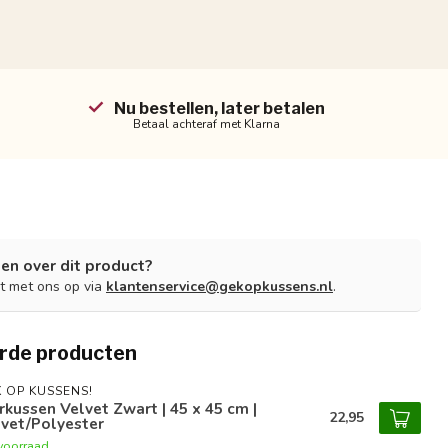
Nu bestellen, later betalen
Betaal achteraf met Klarna
en over dit product?
t met ons op via
klantenservice@gekopkussens.nl
.
rde producten
 OP KUSSENS!
rkussen Velvet Zwart | 45 x 45 cm |
22,95
vet/Polyester
voorraad