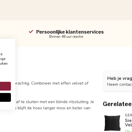
Persoonlijke klantenservices
Binnen 48 uur reactie
ze
dige
uiken
Heb je vrag
otief is prachtig. Combineer met effen velvet of
Neem contac
 aan en
is af te sluiten met een blinde ritssluiting. Je
Gerelatee
ssen, zo blijft de hoes langer mooi en beter van
GEK
Sie
Vel
Op 