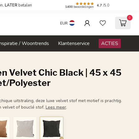
en,
LATER
betalen
4.7
/5.0
1400
beoordelingen
0
EUR
Inspiratie / Woontrends
Klantenservice
ACTIES
n Velvet Chic Black | 45 x 45
et/Polyester
hique uitstraling, deze luxe velvet stof met motief is prachtig.
 velvet of bouclé stof.
Lees meer
.