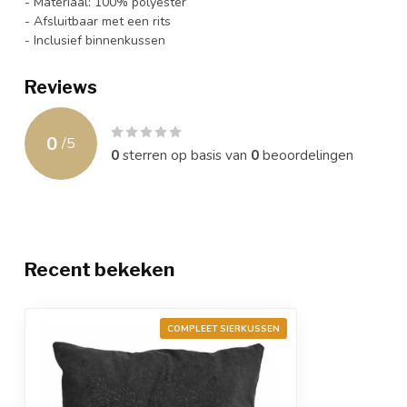
- Materiaal: 100% polyester
- Afsluitbaar met een rits
- Inclusief binnenkussen
Reviews
0
/
5
0
sterren op basis van
0
beoordelingen
Recent bekeken
COMPLEET SIERKUSSEN