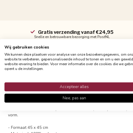
Gratis verzending vanaf €24,95
Snelle en betrouwbare bezorging met PostNL
Wij gebruiken cookies
We kunnen deze plaatsen voor analyse van onze bezoekersgegevens, om on
website te verbeteren, gepersonaliseerde inhoud te tonen en om u een gewel
website-ervaring te bieden. Voor meer informatie over de cookies die we gebr
opent u de instellingen.
Productomschrijving
Een sierkussen met chique uitstraling, deze luxe velvet stof met m
Accepteer alles
bouclé stof.
Nee, pas aan
Zowel de voor- als achterkant zijn egaal van kleur, voelen zacht
kunt de hoes het beste op een milde manier (liefst op de hand) wa
vorm.
- Formaat 45 x 45 cm