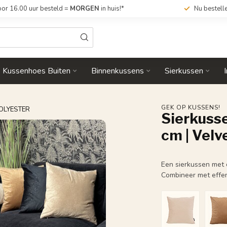
or 16.00 uur besteld =
MORGEN
in huis!*
Nu bestell
Kussenhoes Buiten
Binnenkussens
Sierkussen
GEK OP KUSSENS!
POLYESTER
Sierkusse
cm | Velv
Een sierkussen met c
Combineer met effen