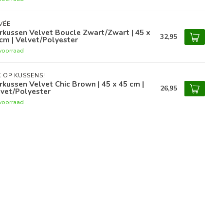
VÉE
rkussen Velvet Boucle Zwart/Zwart | 45 x
32,95
cm | Velvet/Polyester
voorraad
 OP KUSSENS!
rkussen Velvet Chic Brown | 45 x 45 cm |
26,95
vet/Polyester
voorraad