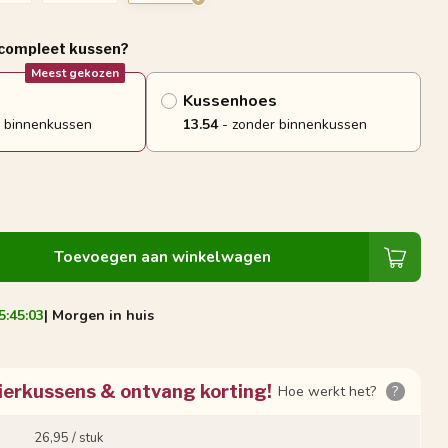
 compleet kussen?
Meest gekozen
Kussenhoes
 binnenkussen
13.54
- zonder binnenkussen
Toevoegen aan winkelwagen
5:45:02
| Morgen in huis
ierkussens & ontvang korting!
Hoe werkt het?
?
26,95 / stuk