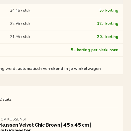
24,45 / stuk
5,- korting
22,95 / stuk
12,- korting
21,95 / stuk
20,- korting
?
5,- korting per sierkussen
ting wordt
automatisch verrekend in je winkelwagen
 2 stuks
 OP KUSSENS!
rkussen Velvet Chic Brown | 45 x 45 cm |
vet/Polyester