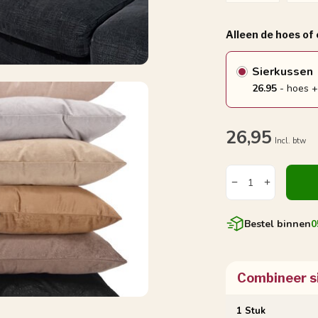
Alleen de hoes of
Sierkussen
26.95
- hoes +
26,95
Incl. btw
Bestel binnen
0
Combineer s
1 Stuk