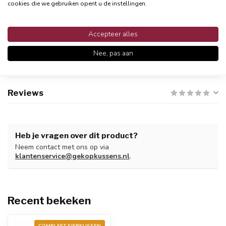
cookies die we gebruiken opent u de instellingen.
Persoonlijke klantenservices
Binnen 48 uur reactie
Accepteer alles
Nee, pas aan
Productomschrijving
Reviews
Heb je vragen over dit product?
Neem contact met ons op via
klantenservice@gekopkussens.nl
.
Recent bekeken
COMPLEET SIERKUSSEN