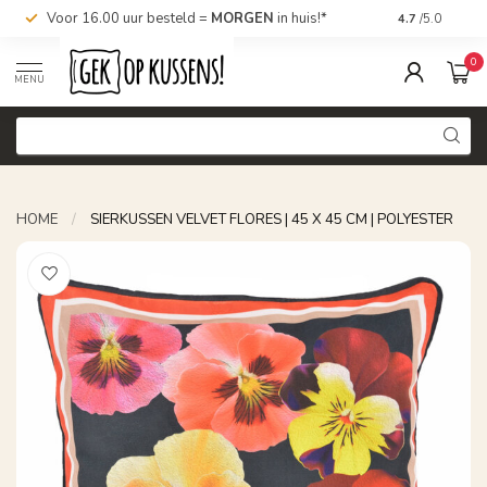
Voor 16.00 uur besteld =
MORGEN
in huis!*
Nu bestellen,
4.7
/5.0
0
MENU
HOME
/
SIERKUSSEN VELVET FLORES | 45 X 45 CM | POLYESTER