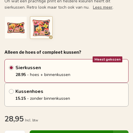
Oh wat een prachtige print en heldere kleuren heeft dit
sierkussen. Retro look maar toch ook van nu.
Lees meer
.
Alleen de hoes of compleet kussen?
Meest gekozen
Sierkussen
28.95
- hoes + binnenkussen
Kussenhoes
15.15
- zonder binnenkussen
28,95
Incl. btw