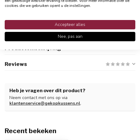
een geweldige website-ervaring te bieden. Voor meer informatie over de
cookies die we gebruiken opent u de instellingen.
Persoonlijke klantenservices
Binnen 48 uur reactie
Accepteer alles
Nee, pas aan
Productomschrijving
Reviews
Heb je vragen over dit product?
Neem contact met ons op via
klantenservice@gekopkussens.nl
.
Recent bekeken