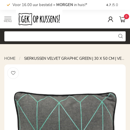
Voor 16.00 uur besteld =
MORGEN
in huis!*
Nu bestellen,
4.7
/5.0
0
MENU
HOME
/
SIERKUSSEN VELVET GRAPHIC GREEN | 30 X 50 CM | VELVET/POLYESTER