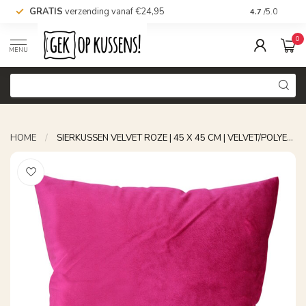
GRATIS
verzending vanaf €24,95
Voor 16.00 uu
4.7
/5.0
0
MENU
HOME
/
SIERKUSSEN VELVET ROZE | 45 X 45 CM | VELVET/POLYESTER