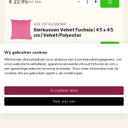
€ 22.95
-
+
Incl. btw
GEK OP KUSSENS!
Sierkussen Velvet Fuchsia | 45 x 45
cm | Velvet/Polyester
€ 22.95
-
+
Incl. btw
Wij gebruiken cookies
We kunnen deze plaatsen voor analyse van onze bezoekersgegevens, om
onze website te verbeteren, gepersonaliseerde inhoud te tonen en om u
een geweldige website-ervaring te bieden. Voor meer informatie over de
GEK OP KUSSENS!
cookies die we gebruiken opent u de instellingen.
Sierkussen Velvet Lichtroze | 45 x 45
cm | Velvet/Polyester
Accepteer alles
€ 22.95
-
+
Incl. btw
Nee, pas aan