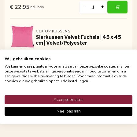
€ 22.95
-
+
Incl. btw
GEK OP KUSSENS!
Sierkussen Velvet Fuchsia | 45 x 45
cm | Velvet/Polyester
€ 22.95
-
+
Incl. btw
Wij gebruiken cookies
We kunnen deze plaatsen voor analyse van onze bezoekersgegevens, om
onze website te verbeteren, gepersonaliseerde inhoud te tonen en om u
een geweldige website-ervaring te bieden. Voor meer informatie over de
GEK OP KUSSENS!
cookies die we gebruiken opent u de instellingen.
Sierkussen Velvet Lichtroze | 45 x 45
cm | Velvet/Polyester
Accepteer alles
€ 22.95
-
+
Incl. btw
Nee, pas aan