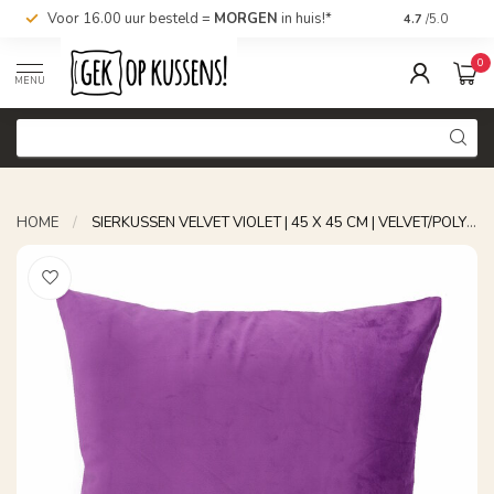
Nu bestellen,
LATER
betalen
4.7
/5.0
0
MENU
HOME
/
SIERKUSSEN VELVET VIOLET | 45 X 45 CM | VELVET/POLYESTER