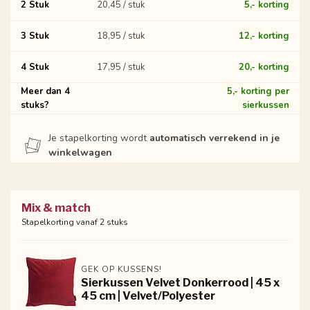
2 Stuk
20,45 / stuk
5,- korting
3 Stuk
18,95 / stuk
12,- korting
4 Stuk
17,95 / stuk
20,- korting
Meer dan 4
5,- korting per
stuks?
sierkussen
Je stapelkorting wordt
automatisch verrekend in je
winkelwagen
Mix & match
Stapelkorting vanaf 2 stuks
GEK OP KUSSENS!
Sierkussen Velvet Donkerrood | 45 x
45 cm | Velvet/Polyester