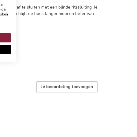
ze
 aan en
is af te sluiten met een blinde ritssluiting. Je
dige
ssen, zo blijft de hoes langer mooi en beter van
uiken
Je beoordeling toevoegen