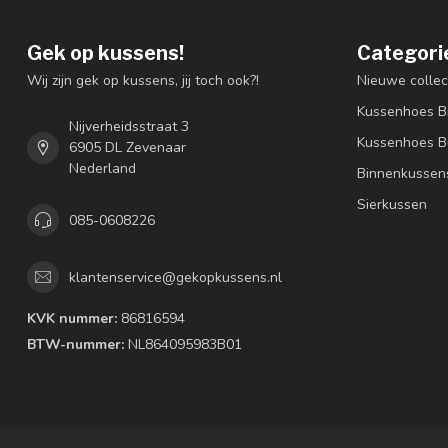
Gek op kussens!
Categori
Wij zijn gek op kussens, jij toch ook?!
Nieuwe collec
Kussenhoes B
Nijverheidsstraat 3
Kussenhoes B
6905 DL Zevenaar
Nederland
Binnenkussen
Sierkussen
085-0608226
klantenservice@gekopkussens.nl
KVK nummer:
86816594
BTW-nummer:
NL864095983B01