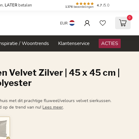
en,
LATER
betalen
4.7
/5.0
1376
beoordelingen
0
EUR
Inspiratie / Woontrends
Klantenservice
ACTIES
n Velvet Zilver | 45 x 45 cm |
olyester
huis met dit prachtige fluweel/velours velvet sierkussen.
d op de trend van nu!
Lees meer
.