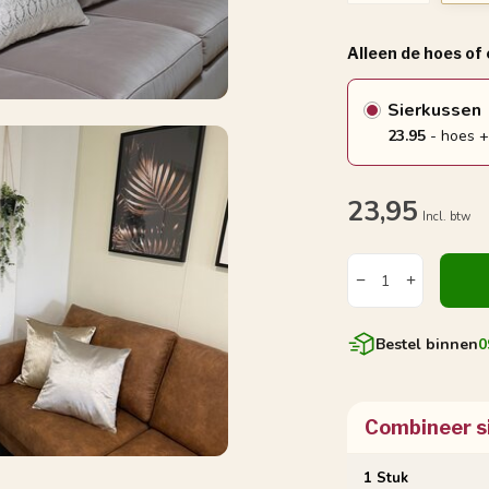
Alleen de hoes of
Sierkussen
23.95
- hoes +
23,95
Incl. btw
Bestel binnen
0
Combineer s
1 Stuk