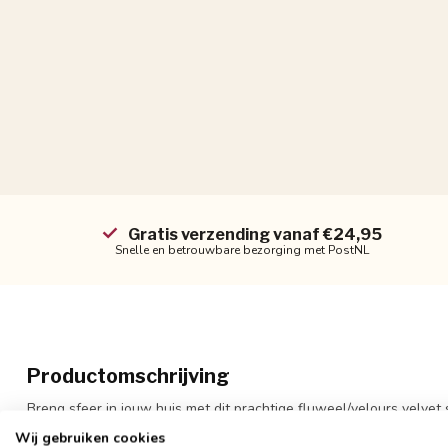
Gratis verzending vanaf €24,95
Snelle en betrouwbare bezorging met PostNL
Productomschrijving
Breng sfeer in jouw huis met dit prachtige fluweel/velours velve
nu!
Wij gebruiken cookies