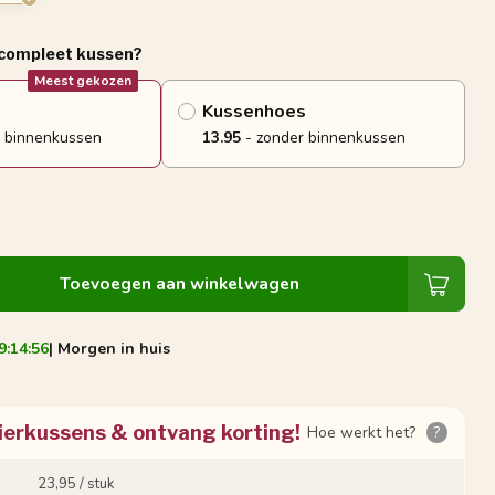
 compleet kussen?
Meest gekozen
Kussenhoes
 binnenkussen
13.95
- zonder binnenkussen
Toevoegen aan winkelwagen
9:14:55
| Morgen in huis
ierkussens & ontvang korting!
Hoe werkt het?
?
23,95 / stuk