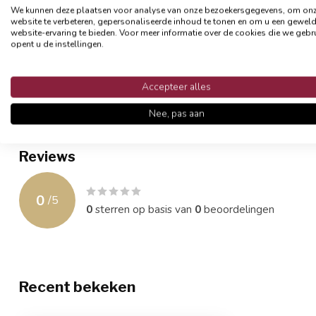
We kunnen deze plaatsen voor analyse van onze bezoekersgegevens, om on
Zowel de voor- als achterkant zijn egaal van kleur, voelen zacht
website te verbeteren, gepersonaliseerde inhoud te tonen en om u een gewel
kunt de hoes het beste op een milde manier (liefst op de hand) wa
website-ervaring te bieden. Voor meer informatie over de cookies die we gebr
opent u de instellingen.
vorm.
- Formaat 45 x 45 cm
Accepteer alles
- Materiaal: fluweel / polyester
- Afsluitbaar met een rits
Nee, pas aan
- Inclusief binnenkussen
Reviews
0
/
5
0
sterren op basis van
0
beoordelingen
Recent bekeken