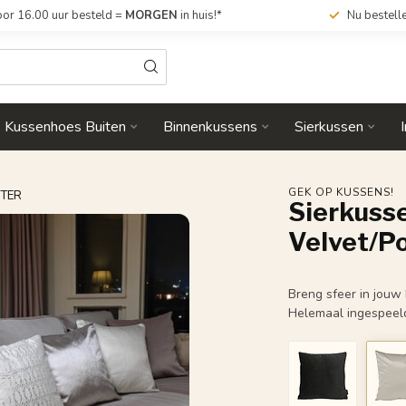
or 16.00 uur besteld =
MORGEN
in huis!*
Nu bestell
Kussenhoes Buiten
Binnenkussens
Sierkussen
GEK OP KUSSENS!
STER
Sierkusse
Velvet/P
Breng sfeer in jouw 
Helemaal ingespeel