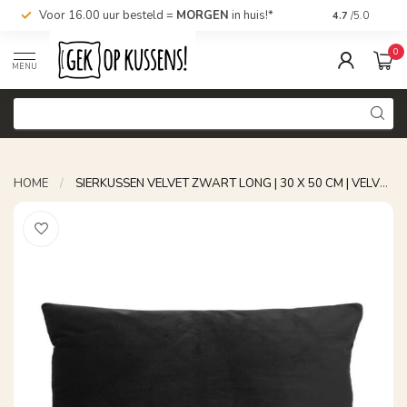
Voor 16.00 uur besteld =
MORGEN
in huis!*
Nu bestellen,
4.7
/5.0
0
MENU
HOME
/
SIERKUSSEN VELVET ZWART LONG | 30 X 50 CM | VELVET/POLYESTER