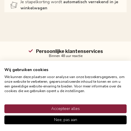
Je stapelkorting wordt
automatisch verrekend in je
winkelwagen
Persoonlijke klantenservices
Binnen 48 uur reactie
Wij gebruiken cookies
We kunnen deze plaatsen voor analyse van onze bezoekersgegevens, om
onze website te verbeteren, gepersonaliseerde inhoud te tonen en om u
Productomschrijving
een geweldige website-ervaring te bieden. Voor meer informatie over de
cookies die we gebruiken opent u de instellingen.
Reviews
Accepteer alles
Nee, pas aan
Heb je vragen over dit product?