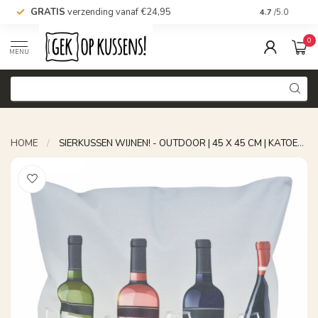
GRATIS
verzending vanaf €24,95
Voor 16.00 uu
4.7
/5.0
0
MENU
HOME
/
SIERKUSSEN WIJNEN! - OUTDOOR | 45 X 45 CM | KATOEN/POLYESTER