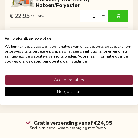
Katoen/Polyester
€ 22.95
-
+
Incl. btw
Wij gebruiken cookies
GEK OP KUSSENS!
Sierkussen Gin Tonic - Outdoor | 45 x
We kunnen deze plaatsen voor analyse van onze bezoekersgegevens, om
onze website te verbeteren, gepersonaliseerde inhoud te tonen en om u
45 cm | Katoen/Polyester
een geweldige website-ervaring te bieden. Voor meer informatie over de
cookies die we gebruiken opent u de instellingen.
€ 22.95
-
+
Incl. btw
Accepteer alles
Nee, pas aan
Gratis verzending vanaf €24,95
Snelle en betrouwbare bezorging met PostNL