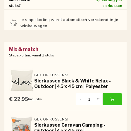
Meer dan 4
5,- korting per
stuks?
sierkussen
Je stapelkorting wordt
automatisch verrekend in je
winkelwagen
Mix & match
Stapelkorting vanaf 2 stuks
GEK OP KUSSENS!
Sierkussen Black & White Relax -
Outdoor | 45 x 45 cm | Polyester
€ 22.95
-
+
Incl. btw
GEK OP KUSSENS!
Sierkussen Caravan Camping -
Outdoor | 45 x 45 cm |