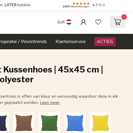
en,
LATER
betalen
4.7
/5.0
1400
beoordelingen
0
EUR
Inspiratie / Woontrends
Klantenservice
ACTIES
t Kussenhoes | 45x45 cm |
olyester
ssenhoes is effen van kleur en eenvoudig waardoor deze in elk
an geplaatst worden.
Lees meer
.