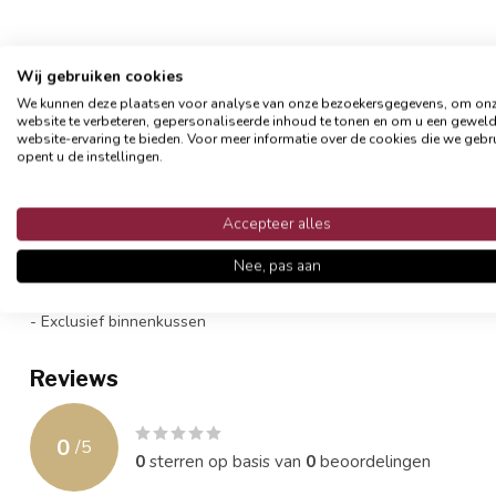
Productomschrijving
Wij gebruiken cookies
We kunnen deze plaatsen voor analyse van onze bezoekersgegevens, om on
Deze mooie 'Uni' kussenhoes is effen van kleur en eenvoudig waa
website te verbeteren, gepersonaliseerde inhoud te tonen en om u een gewel
worden. Combineer meer kleuren of prints en maak het helemaal 
website-ervaring te bieden. Voor meer informatie over de cookies die we gebr
opent u de instellingen.
Het materiaal is een mix van katoen/polyester, een soort canvas en
met een blinde ritssluiting en het beste op 30°C wassen, zo blijft
Accepteer alles
- Formaat 45 x 45 cm
Nee, pas aan
- Materiaal: 70% katoen/ 30% polyester
- Afsluitbaar met een rits
- Exclusief binnenkussen
Reviews
0
/
5
0
sterren op basis van
0
beoordelingen