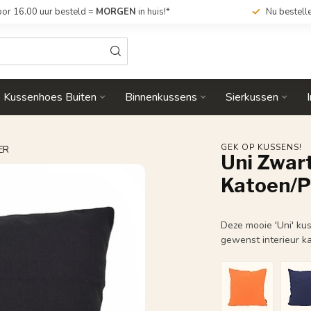
or 16.00 uur besteld =
MORGEN
in huis!*
Nu bestell
Kussenhoes Buiten
Binnenkussens
Sierkussen
GEK OP KUSSENS!
ER
Uni Zwar
Katoen/P
Deze mooie 'Uni' ku
gewenst interieur k