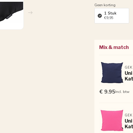
Geen korting
1 Stuk
€9,95
Mix & match
GEK
Uni
Kat
€ 9.95
Incl. btw
GEK
Uni
Kat