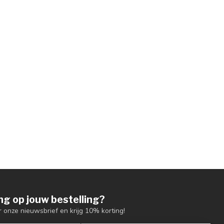
ng op jouw bestelling?
or onze nieuwsbrief en krijg 10% korting!