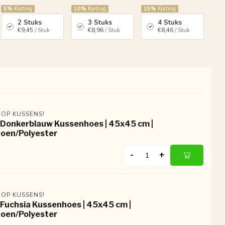
5%
Korting
10%
Korting
15%
Korting
2 Stuks
3 Stuks
4 Stuks
€9,45
/ Stuk
€8,96
/ Stuk
€8,46
/ Stuk
 OP KUSSENS!
 Donkerblauw Kussenhoes | 45x45 cm |
oen/Polyester
-
+
 OP KUSSENS!
 Fuchsia Kussenhoes | 45x45 cm |
oen/Polyester