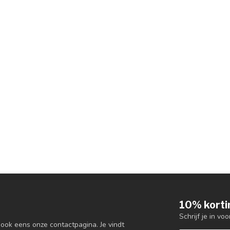
10% korti
Schrijf je in vo
 ook eens onze contactpagina. Je vindt