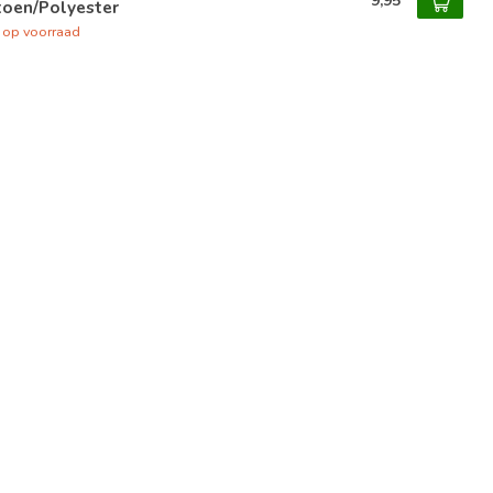
9,95
toen/Polyester
t op voorraad