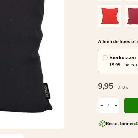
Alleen de hoes of
Sierkussen
19.95
- hoes +
9,95
Incl. btw
Bestel binnen
4