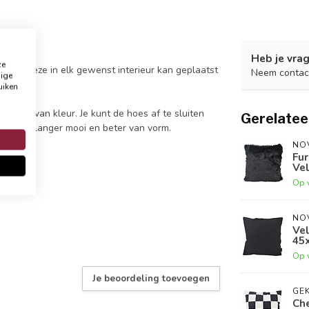
Heb je vrag
ze
rdoor deze in elk gewenst interieur kan geplaatst
Neem contac
dige
af!
uiken
 effen van kleur. Je kunt de hoes af te sluiten
Gerelatee
 de hoes langer mooi en beter van vorm.
NO
Fur
Vel
Op 
NO
Ve
45x
Op 
Je beoordeling toevoegen
GEK
Che