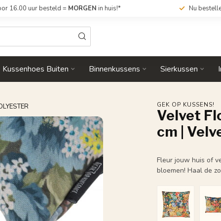
or 16.00 uur besteld =
MORGEN
in huis!*
Nu bestell
Kussenhoes Buiten
Binnenkussens
Sierkussen
GEK OP KUSSENS!
POLYESTER
Velvet F
cm | Velv
Fleur jouw huis of 
bloemen! Haal de zo