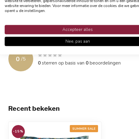
website te verbeteren, gepersonaliseerde inhoud te tonen en om u een gewel
- Formaat 45 x 45 cm
website-ervaring te bieden. Voor meer informatie over de cookies die we gebr
- Materiaal: 100% polyester
opent u de instellingen.
- Afsluitbaar met een rits
- Exclusief binnenkussen
Accepteer alles
Reviews
Nee, pas aan
0
/
5
0
sterren op basis van
0
beoordelingen
Recent bekeken
SUMMER SALE
-15%