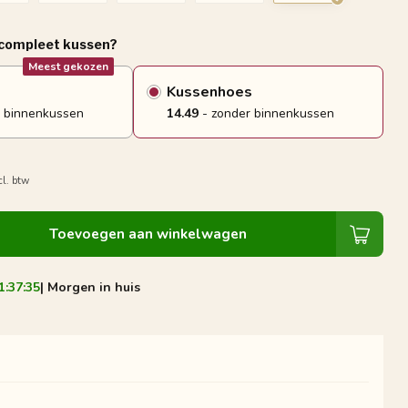
 compleet kussen?
Meest gekozen
Kussenhoes
 binnenkussen
14.49
- zonder binnenkussen
cl. btw
Toevoegen aan winkelwagen
1:37:35
| Morgen in huis