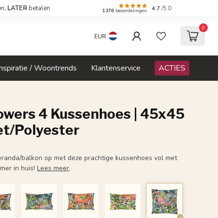
en,
LATER
betalen
4.7
/5.0
1376
beoordelingen
0
EUR
Inspiratie / Woontrends
Klantenservice
ACTIES
lowers 4 Kussenhoes | 45x45
et/Polyester
veranda/balkon op met deze prachtige kussenhoes vol met
mer in huis!
Lees meer
.