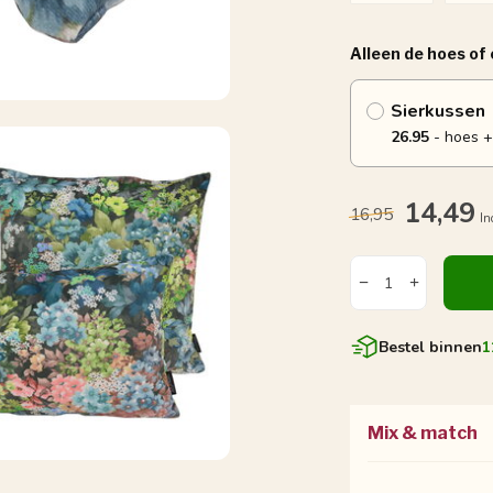
Alleen de hoes of
Sierkussen
26.95
- hoes +
14,49
16,95
In
Bestel binnen
1
Mix & match