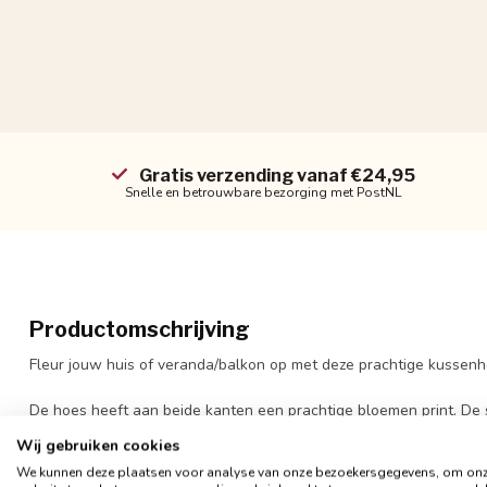
Gratis verzending vanaf €24,95
Snelle en betrouwbare bezorging met PostNL
Productomschrijving
Fleur jouw huis of veranda/balkon op met deze prachtige kussenh
De hoes heeft aan beide kanten een prachtige bloemen print. De 
normaal fluweel. De hoes is tevens af te sluiten met een blinde r
Wij gebruiken cookies
kun je dat het beste doen op een milde manier (liefst op de hand),
We kunnen deze plaatsen voor analyse van onze bezoekersgegevens, om on