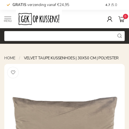
GRATIS
verzending vanaf €24,95
Voor 16.00 uu
4.7
/5.0
0
MENU
HOME
/
VELVET TAUPE KUSSENHOES | 30X50 CM | POLYESTER