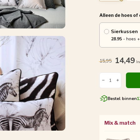
Alleen de hoes of
Sierkussen
28.95
- hoes +
14,49
15,95
In
Bestel binnen
1
Mix & match