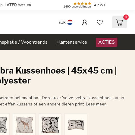
en,
LATER
betalen
4.7
/5.0
1400
beoordelingen
0
EUR
Inspiratie / Woontrends
Klantenservice
ACTIES
bra Kussenhoes | 45x45 cm |
olyester
t seizoen helemaal hot. Deze luxe 'velvet zebra' kussenhoes kan in
met effen kussens of een andere dieren print.
Lees meer
.