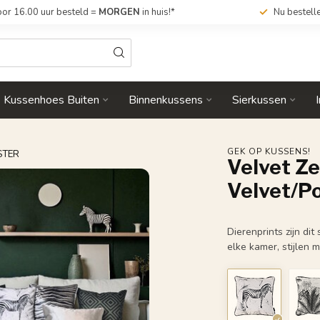
or 16.00 uur besteld =
MORGEN
in huis!*
Nu bestell
Kussenhoes Buiten
Binnenkussens
Sierkussen
GEK OP KUSSENS!
STER
Velvet Ze
Velvet/P
Dierenprints zijn di
elke kamer, stijlen 