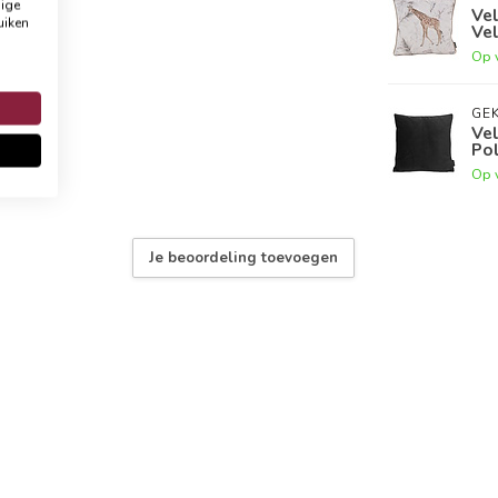
dige
Vel
uiken
Vel
Op 
GEK
Vel
Po
Op 
Je beoordeling toevoegen