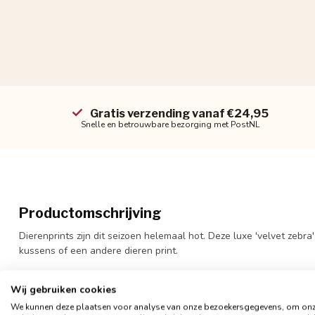
Gratis verzending vanaf €24,95
Snelle en betrouwbare bezorging met PostNL
Productomschrijving
Dierenprints zijn dit seizoen helemaal hot. Deze luxe 'velvet zebra
kussens of een andere dieren print.
De voorkant heeft een prachtige print, de achterkant is egaal zwa
Wij gebruiken cookies
piping. De stof is van hoge kwaliteit en zwaarder dan normaal flu
We kunnen deze plaatsen voor analyse van onze bezoekersgegevens, om on
blinde ritssluiting. Mocht je de hoes willen wassen dan kun je dat