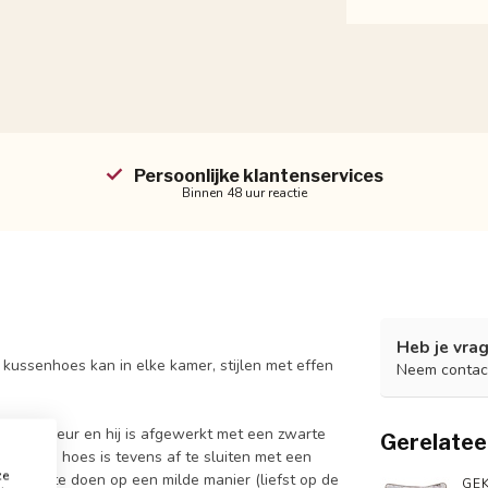
Persoonlijke klantenservices
Binnen 48 uur reactie
Heb je vrag
' kussenhoes kan in elke kamer, stijlen met effen
Neem contac
rt van kleur en hij is afgewerkt met een zwarte
Gerelatee
weel. De hoes is tevens af te sluiten met een
ze
 het beste doen op een milde manier (liefst op de
GEK