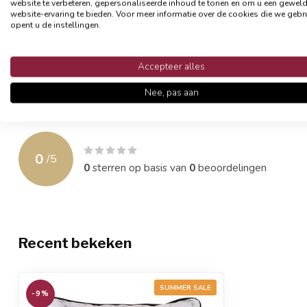
website te verbeteren, gepersonaliseerde inhoud te tonen en om u een gewel
hand), zo blijft de hoes langer mooi en beter van vorm.
website-ervaring te bieden. Voor meer informatie over de cookies die we gebr
opent u de instellingen.
- Formaat 45 x 45 cm
- Materiaal: 100% polyester
Accepteer alles
- Afsluitbaar met een rits
- Exclusief binnenkussen
Nee, pas aan
Reviews
0
/
5
0
sterren op basis van
0
beoordelingen
Recent bekeken
SUMMER SALE
-9%