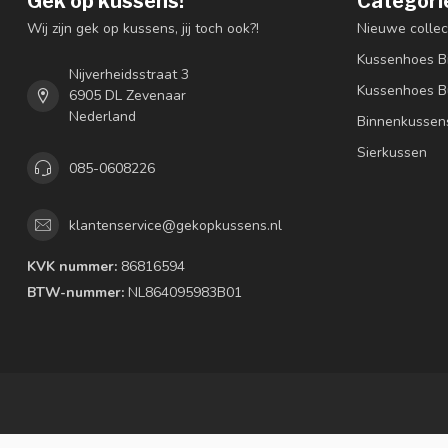
Gek op kussens!
Categori
Wij zijn gek op kussens, jij toch ook?!
Nieuwe collec
Kussenhoes B
Nijverheidsstraat 3
Kussenhoes B
6905 DL Zevenaar
Nederland
Binnenkussen
Sierkussen
085-0608226
klantenservice@gekopkussens.nl
KVK nummer:
86816594
BTW-nummer:
NL864095983B01